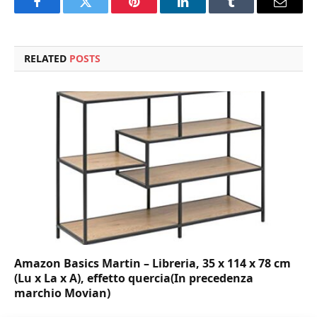
Facebook
Twitter
Pinterest
LinkedIn
Tumblr
Email
RELATED
POSTS
Amazon Basics Martin – Libreria, 35 x 114 x 78 cm
(Lu x La x A), effetto quercia(In precedenza
marchio Movian)