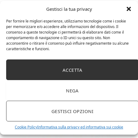
Gestisci la tua privacy
Per fornire le migliori esperienze, utilizziamo tecnologie come i cookie
per memorizzare e/o accedere alle informazioni del dispositivo. Il
consenso a queste tecnologie ci permetterà di elaborare dati come il
comportamento di navigazione o ID unici su questo sito. Non
acconsentire o ritirare il consenso può influire negativamente su alcune
caratteristiche e funzioni.
ACCETTA
DOT Horeca Solutions 1000 Bicchieri PET
trasparenti monouso 350 ML tacca 0,3 alta qualità
usa e getta bicchiere riciclabili per acqua bevande
NEGA
birra cocktail drink
GESTISCI OPZIONI
Cookie Policy
Informativa sulla privacy ed informativa sui cookie