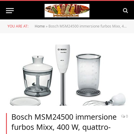
YOU ARE AT:
Home
»
Bosch MSM24500 immersione furbos Mixx, 400 W, quattro-lame quattro Blade, in acciaio inox-gambo, Universal spezzapillole, bianco/rosso scuro
Bosch MSM24500 immersione
0
furbos Mixx, 400 W, quattro-