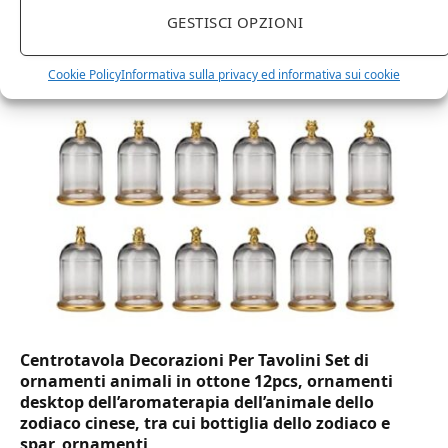
DOT Horeca Solutions 1000 Bicchieri PET
GESTISCI OPZIONI
trasparenti monouso 350 ML tacca 0,3 alta qualità
usa e getta bicchiere riciclabili per acqua bevande
Cookie Policy
Informativa sulla privacy ed informativa sui cookie
birra cocktail drink
Centrotavola Decorazioni Per Tavolini Set di
ornamenti animali in ottone 12pcs, ornamenti
desktop dell’aromaterapia dell’animale dello
zodiaco cinese, tra cui bottiglia dello zodiaco e
spar, ornamenti