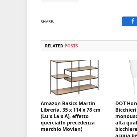
SHARE.
F
RELATED
POSTS
Amazon Basics Martin –
DOT Hore
Libreria, 35 x 114 x 78 cm
Bicchieri
(Lu x La x A), effetto
monouso 
quercia(In precedenza
alta qual
marchio Movian)
bicchiere
acqua be