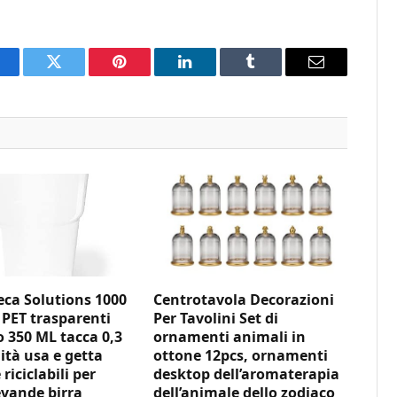
acebook
Twitter
Pinterest
LinkedIn
Tumblr
Email
ca Solutions 1000
Centrotavola Decorazioni
 PET trasparenti
Per Tavolini Set di
350 ML tacca 0,3
ornamenti animali in
ità usa e getta
ottone 12pcs, ornamenti
 riciclabili per
desktop dell’aromaterapia
vande birra
dell’animale dello zodiaco