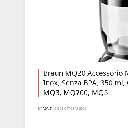
Braun MQ20 Accessorio Mi
Inox, Senza BPA, 350 ml, 
MQ3, MQ700, MQ5
BY
ADMIN
ON
21 OTTOBRE 2023