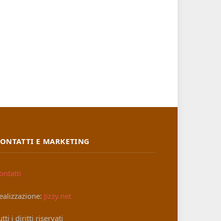
ONTATTI E MARKETING
ontatti
ealizzazione:
Jizzy.net
utti i diritti riservati