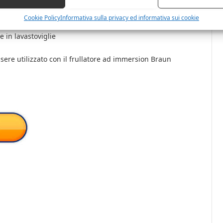
tto e veloce da 350 ml, facile da installare
ormaggi stagionati, frutta secca, erbe aromatiche, carote e
Cookie Policy
Informativa sulla privacy ed informativa sui cookie
e in lavastoviglie
ssere utilizzato con il frullatore ad immersion Braun