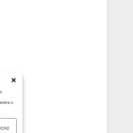
/o
entire o
IONI