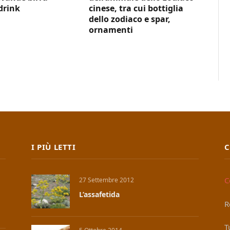
drink
cinese, tra cui bottiglia
dello zodiaco e spar,
ornamenti
I PIÙ LETTI
C
C
27 Settembre 2012
L’assafetida
R
T