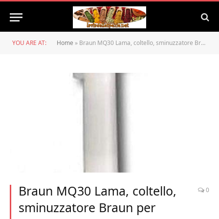
YOU ARE AT:
Home
»
Braun MQ30 Lama, coltello, sminuzzatore Braun per tritatutto minipimer per tazza da 350ml (Altezza 90mm Larghezza 75mm)
Braun MQ30 Lama, coltello,
0
sminuzzatore Braun per