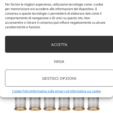
Per fornire le migliori esperienze, utilizziamo tecnologie come i cookie
per memorizzare e/o accedere alle informazioni del dispositivo. Il
consenso a queste tecnologie ci permetterà di elaborare dati come il
comportamento di navigazione o ID unici su questo sito. Non
acconsentire o ritirare il consenso può influire negativamente su alcune
caratteristiche e funzioni.
DOT Horeca Solutions 1000 Bicchieri PET
trasparenti monouso 350 ML tacca 0,3 alta qualità
ACCETTA
usa e getta bicchiere riciclabili per acqua bevande
birra cocktail drink
NEGA
GESTISCI OPZIONI
Cookie Policy
Informativa sulla privacy ed informativa sui cookie