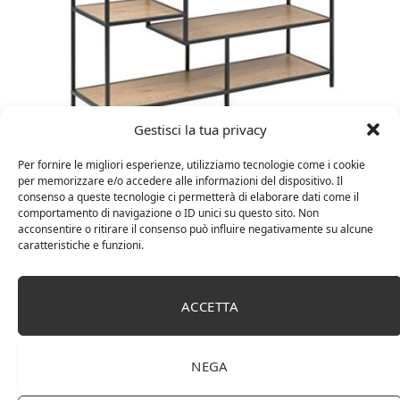
Gestisci la tua privacy
Amazon Basics Martin – Libreria, 35 x 114 x 78 cm
(Lu x La x A), effetto quercia(In precedenza
Per fornire le migliori esperienze, utilizziamo tecnologie come i cookie
marchio Movian)
per memorizzare e/o accedere alle informazioni del dispositivo. Il
consenso a queste tecnologie ci permetterà di elaborare dati come il
comportamento di navigazione o ID unici su questo sito. Non
acconsentire o ritirare il consenso può influire negativamente su alcune
caratteristiche e funzioni.
ACCETTA
NEGA