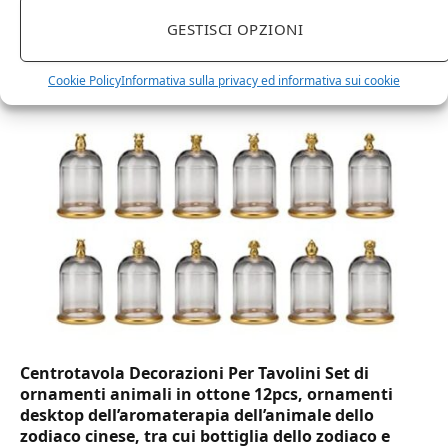
GESTISCI OPZIONI
DOT Horeca Solutions 1000 Bicchieri PET
trasparenti monouso 350 ML tacca 0,3 alta qualità
usa e getta bicchiere riciclabili per acqua bevande
Cookie Policy
Informativa sulla privacy ed informativa sui cookie
birra cocktail drink
Centrotavola Decorazioni Per Tavolini Set di
ornamenti animali in ottone 12pcs, ornamenti
desktop dell’aromaterapia dell’animale dello
zodiaco cinese, tra cui bottiglia dello zodiaco e