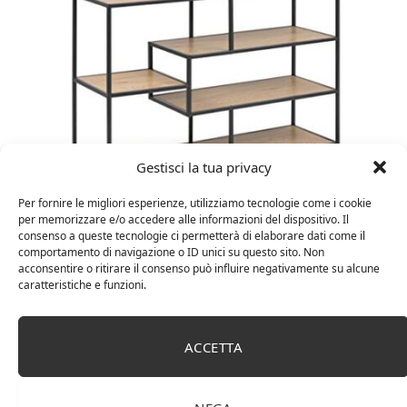
Gestisci la tua privacy
Per fornire le migliori esperienze, utilizziamo tecnologie come i cookie
Amazon Basics Martin – Libreria, 35 x 114 x 78 cm
per memorizzare e/o accedere alle informazioni del dispositivo. Il
(Lu x La x A), effetto quercia(In precedenza
consenso a queste tecnologie ci permetterà di elaborare dati come il
marchio Movian)
comportamento di navigazione o ID unici su questo sito. Non
acconsentire o ritirare il consenso può influire negativamente su alcune
caratteristiche e funzioni.
ACCETTA