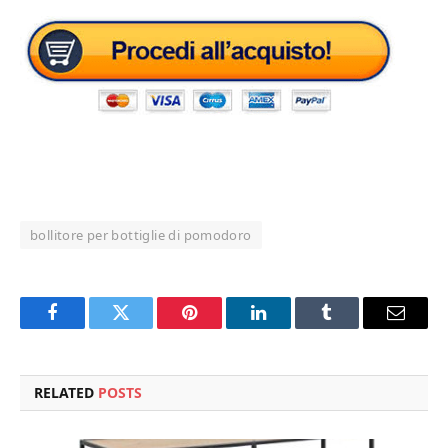
bollitore per bottiglie di pomodoro
Facebook
Twitter
Pinterest
LinkedIn
Tumblr
Email
RELATED
POSTS