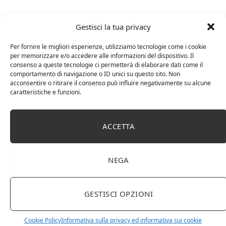
Gestisci la tua privacy
Facebook
Twitter
Pinterest
LinkedIn
Tumblr
Email
Per fornire le migliori esperienze, utilizziamo tecnologie come i cookie
per memorizzare e/o accedere alle informazioni del dispositivo. Il
consenso a queste tecnologie ci permetterà di elaborare dati come il
RELATED
POSTS
comportamento di navigazione o ID unici su questo sito. Non
acconsentire o ritirare il consenso può influire negativamente su alcune
caratteristiche e funzioni.
ACCETTA
NEGA
GESTISCI OPZIONI
Amazon Basics Martin – Libreria, 35 x 114 x 78 cm
Cookie Policy
Informativa sulla privacy ed informativa sui cookie
(Lu x La x A), effetto quercia(In precedenza