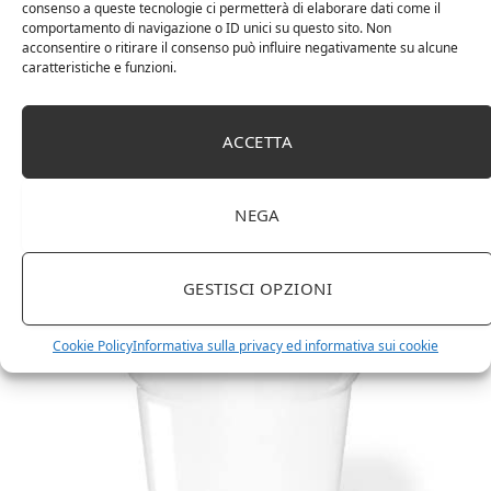
consenso a queste tecnologie ci permetterà di elaborare dati come il
comportamento di navigazione o ID unici su questo sito. Non
acconsentire o ritirare il consenso può influire negativamente su alcune
caratteristiche e funzioni.
ACCETTA
Amazon Basics Martin – Libreria, 35 x 114 x 78 cm
NEGA
(Lu x La x A), effetto quercia(In precedenza
marchio Movian)
GESTISCI OPZIONI
Cookie Policy
Informativa sulla privacy ed informativa sui cookie