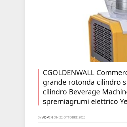
CGOLDENWALL Commercial
grande rotonda cilindro 
cilindro Beverage Machi
spremiagrumi elettrico Y
BY
ADMIN
ON
22 OTTOBRE 2023