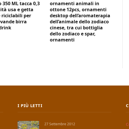
350 ML tacca 0,3
ornamenti animali in
ità usa e getta
ottone 12pcs, ornamenti
 riciclabili per
desktop dell’aromaterapia
vande birra
dell’animale dello zodiaco
drink
cinese, tra cui bottiglia
dello zodiaco e spar,
ornamenti
I PIÙ LETTI
C
C
27 Settembre 2012