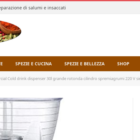
reparazione di salumi e insaccati
TE
SPEZIE E CUCINA
SPEZIE E BELLEZZA
SHOP
ink dispenser 30l grande rotonda cilindro spremiagrumi 220 V singolo cilindro Beverage Machi