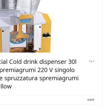
 Cold drink dispenser 30l
0
spremiagrumi 220 V singolo
ne spruzzatura spremiagrumi
ellow
SHOP