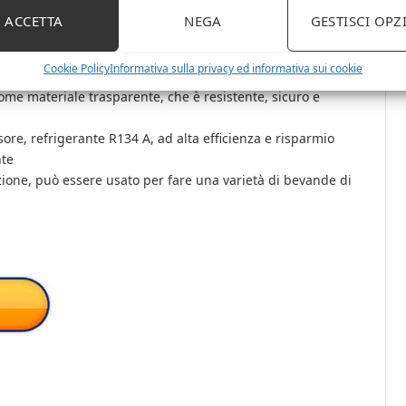
ACCETTA
NEGA
GESTISCI OPZ
 con capacità di litri
nte, stabile e funzionamento affidabile, funzionamento
Cookie Policy
Informativa sulla privacy ed informativa sui cookie
ome materiale trasparente, che è resistente, sicuro e
re, refrigerante R134 A, ad alta efficienza e risparmio
nte
ione, può essere usato per fare una varietà di bevande di