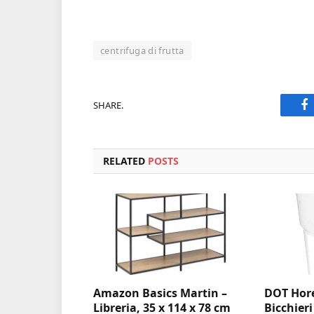
centrifuga di frutta
SHARE.
F
RELATED
POSTS
Amazon Basics Martin –
DOT Hore
Libreria, 35 x 114 x 78 cm
Bicchieri