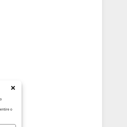
/o
entire o