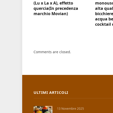
(Lu x La x A), effetto
monouso 
quercia(In precedenza
alta qual
marchio Movian)
bicchiere
acqua be
cocktail 
Comments are closed.
ULTIMI ARTICOLI
13 Novembre 2025