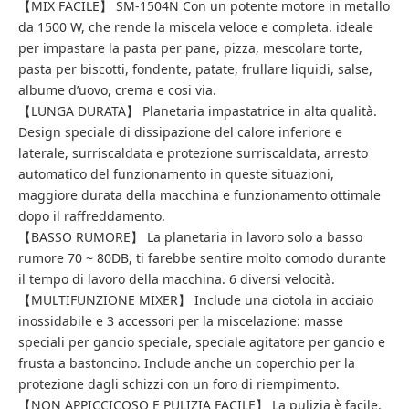
【MIX FACILE】 SM-1504N Con un potente motore in metallo
da 1500 W, che rende la miscela veloce e completa. ideale
per impastare la pasta per pane, pizza, mescolare torte,
pasta per biscotti, fondente, patate, frullare liquidi, salse,
albume d’uovo, crema e cosi via.
【LUNGA DURATA】 Planetaria impastatrice in alta qualità.
Design speciale di dissipazione del calore inferiore e
laterale, surriscaldata e protezione surriscaldata, arresto
automatico del funzionamento in queste situazioni,
maggiore durata della macchina e funzionamento ottimale
dopo il raffreddamento.
【BASSO RUMORE】 La planetaria in lavoro solo a basso
rumore 70 ~ 80DB, ti farebbe sentire molto comodo durante
il tempo di lavoro della macchina. 6 diversi velocità.
【MULTIFUNZIONE MIXER】 Include una ciotola in acciaio
inossidabile e 3 accessori per la miscelazione: masse
speciali per gancio speciale, speciale agitatore per gancio e
frusta a bastoncino. Include anche un coperchio per la
protezione dagli schizzi con un foro di riempimento.
【NON APPICCICOSO E PULIZIA FACILE】 La pulizia è facile,