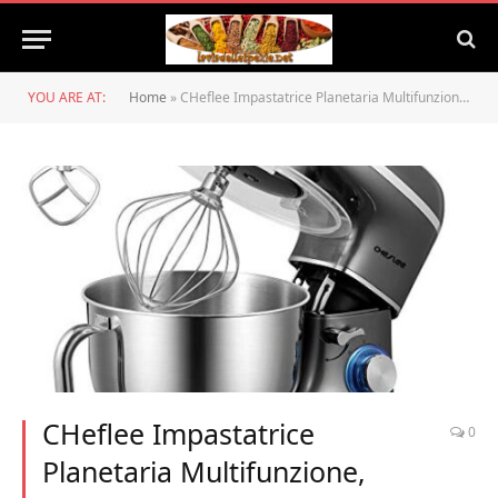
YOU ARE AT:
Home
»
CHeflee Impastatrice Planetaria Multifunzione, Rumore Basso 1500W Robot da Cucina, Capacità 5,5 L,Grigio
CHeflee Impastatrice
0
Planetaria Multifunzione,