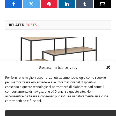
Facebook
Twitter
Pinterest
LinkedIn
Tumblr
Email
RELATED
POSTS
Gestisci la tua privacy
Per fornire le migliori esperienze, utilizziamo tecnologie come i cookie
per memorizzare e/o accedere alle informazioni del dispositivo. Il
consenso a queste tecnologie ci permetterà di elaborare dati come il
comportamento di navigazione o ID unici su questo sito. Non
acconsentire o ritirare il consenso può influire negativamente su alcune
Amazon Basics Martin – Libreria, 35 x 114 x 78 cm
caratteristiche e funzioni.
(Lu x La x A), effetto quercia(In precedenza
marchio Movian)