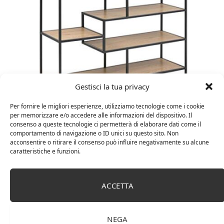
Gestisci la tua privacy
Amazon Basics Martin – Libreria, 35 x 114 x 78 cm
Per fornire le migliori esperienze, utilizziamo tecnologie come i cookie
per memorizzare e/o accedere alle informazioni del dispositivo. Il
(Lu x La x A), effetto quercia(In precedenza
consenso a queste tecnologie ci permetterà di elaborare dati come il
marchio Movian)
comportamento di navigazione o ID unici su questo sito. Non
acconsentire o ritirare il consenso può influire negativamente su alcune
caratteristiche e funzioni.
ACCETTA
NEGA