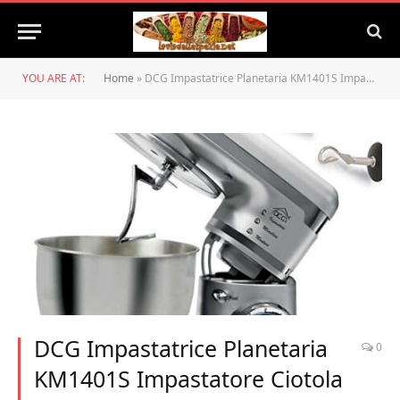
YOU ARE AT:
Home
»
DCG Impastatrice Planetaria KM1401S Impastatore Ciotola in Acciaio 4lt con Accessori, Colore Silver Grigio 6 Velocità, Potenza 600W
DCG Impastatrice Planetaria
0
KM1401S Impastatore Ciotola