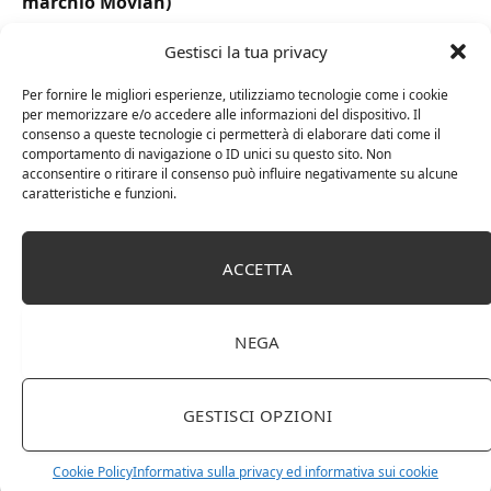
marchio Movian)
Gestisci la tua privacy
Per fornire le migliori esperienze, utilizziamo tecnologie come i cookie
per memorizzare e/o accedere alle informazioni del dispositivo. Il
consenso a queste tecnologie ci permetterà di elaborare dati come il
comportamento di navigazione o ID unici su questo sito. Non
acconsentire o ritirare il consenso può influire negativamente su alcune
caratteristiche e funzioni.
ACCETTA
DOT Horeca Solutions 1000 Bicchieri PET
trasparenti monouso 350 ML tacca 0,3 alta qualità
NEGA
usa e getta bicchiere riciclabili per acqua bevande
birra cocktail drink
GESTISCI OPZIONI
Cookie Policy
Informativa sulla privacy ed informativa sui cookie