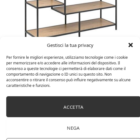
Gestisci la tua privacy
Amazon Basics Martin – Libreria, 35 x 114 x 78 cm
(Lu x La x A), effetto quercia(In precedenza
Per fornire le migliori esperienze, utilizziamo tecnologie come i cookie
marchio Movian)
per memorizzare e/o accedere alle informazioni del dispositivo. Il
consenso a queste tecnologie ci permetterà di elaborare dati come il
comportamento di navigazione o ID unici su questo sito. Non
acconsentire o ritirare il consenso può influire negativamente su alcune
caratteristiche e funzioni.
ACCETTA
NEGA