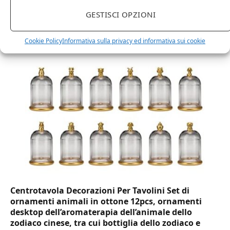
DOT Horeca Solutions 1000 Bicchieri PET
GESTISCI OPZIONI
trasparenti monouso 350 ML tacca 0,3 alta qualità
usa e getta bicchiere riciclabili per acqua bevande
Cookie Policy
Informativa sulla privacy ed informativa sui cookie
birra cocktail drink
Centrotavola Decorazioni Per Tavolini Set di
ornamenti animali in ottone 12pcs, ornamenti
desktop dell’aromaterapia dell’animale dello
zodiaco cinese, tra cui bottiglia dello zodiaco e