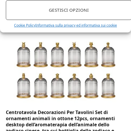
GESTISCI OPZIONI
DOT Horeca Solutions 1000 Bicchieri PET
trasparenti monouso 350 ML tacca 0,3 alta qualità
usa e getta bicchiere riciclabili per acqua bevande
Cookie Policy
Informativa sulla privacy ed informativa sui cookie
birra cocktail drink
Centrotavola Decorazioni Per Tavolini Set di
ornamenti animali in ottone 12pcs, ornamenti
desktop dell’aromaterapia dell’animale dello
zodiaco cinese, tra cui bottiglia dello zodiaco e