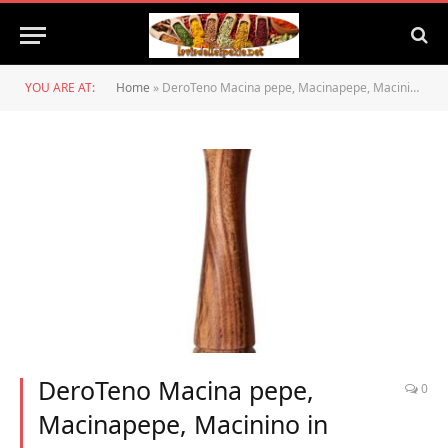
YOU ARE AT:
Home
»
DeroTeno Macina pepe, Macinapepe, Macinino in ceramica dura e regolabile, Legno di acacia, Altezza 30 cm
DeroTeno Macina pepe,
0
Macinapepe, Macinino in