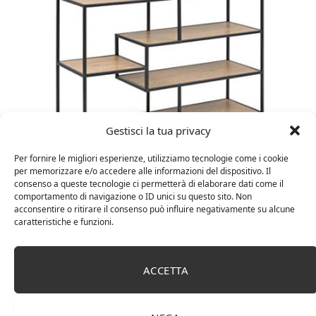
Gestisci la tua privacy
Per fornire le migliori esperienze, utilizziamo tecnologie come i cookie
Amazon Basics Martin – Libreria, 35 x 114 x 78 cm
per memorizzare e/o accedere alle informazioni del dispositivo. Il
(Lu x La x A), effetto quercia(In precedenza
consenso a queste tecnologie ci permetterà di elaborare dati come il
marchio Movian)
comportamento di navigazione o ID unici su questo sito. Non
acconsentire o ritirare il consenso può influire negativamente su alcune
caratteristiche e funzioni.
ACCETTA