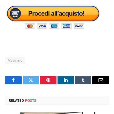
Macinino
Facebook
Twitter
Pinterest
LinkedIn
Tumblr
Email
RELATED
POSTS