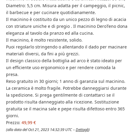
Diametro: 5,5 cm. Misura adatta per il campeggio, il picnic,
il barbecue e per cucinare quotidianamente.
Il macinino è costituito da un unico pezzo di legno di acacia
con striature uniche e di pregio . Il macinino DeroTeno dona
eleganza al tavolo da pranzo ed alla cucina.
Il macinino, è molto resistente, solido.
Puoi regolarlo stringendo o allentando il dado per macinare
materiali diversi, da fini a più grezzi.
Il design classico della bottiglia ad arco è stato ideato per
un efficiente uso ergonomico e per rendere comoda la
presa.
Reso gratuito in 30 giorni; 1 anno di garanzia sul macinino.
La ceramica è molto fragile. Potrebbe danneggiarsi durante
la spedizione. Si prega gentilmente di contattarci se il
prodotto risulta danneggiato alla ricezione. Sostituzione
gratuita se il macina sale e pepe risulta difettoso entro 365
giorni.
Prezzo:
49,99 €
(alla data del Oct 21, 2023 14:32:39 UTC –
Dettagli
)