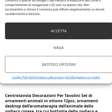
consenso a queste tecnologie ci permetterà di elaborare dati come il
comportamento di navigazione o ID unici su questo sito. Non
DOT Horeca Solutions 1000 Bicchieri PET
acconsentire o ritirare il consenso può influire negativamente su alcune
caratteristiche e funzioni.
trasparenti monouso 350 ML tacca 0,3 alta qualità
usa e getta bicchiere riciclabili per acqua bevande
birra cocktail drink
ACCETTA
NEGA
GESTISCI OPZIONI
Cookie Policy
Informativa sulla privacy ed informativa sui cookie
Centrotavola Decorazioni Per Tavolini Set di
ornamenti animali in ottone 12pcs, ornamenti
desktop dell’aromaterapia dell’animale dello
zodiaco cinese, tra cui bottiglia dello zodiaco e