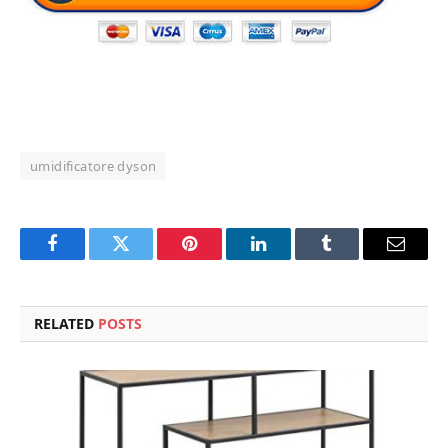
umidificatore dyson
Facebook
Twitter
Pinterest
LinkedIn
Tumblr
Email
RELATED
POSTS