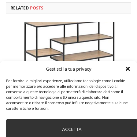
RELATED
POSTS
Gestisci la tua privacy
Per fornire le migliori esperienze, utilizziamo tecnologie come i cookie
per memorizzare e/o accedere alle informazioni del dispositivo. Il
consenso a queste tecnologie ci permetterà di elaborare dati come il
Amazon Basics Martin – Libreria, 35 x 114 x 78 cm
comportamento di navigazione o ID unici su questo sito. Non
(Lu x La x A), effetto quercia(In precedenza
acconsentire o ritirare il consenso può influire negativamente su alcune
caratteristiche e funzioni.
marchio Movian)
ACCETTA