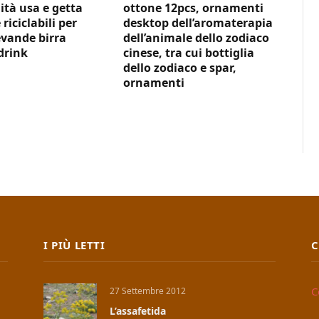
ità usa e getta
ottone 12pcs, ornamenti
 riciclabili per
desktop dell’aromaterapia
vande birra
dell’animale dello zodiaco
drink
cinese, tra cui bottiglia
dello zodiaco e spar,
ornamenti
I PIÙ LETTI
C
C
27 Settembre 2012
L’assafetida