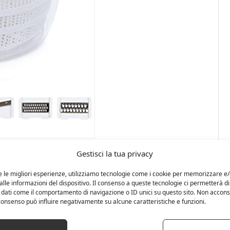
Gestisci la tua privacy
e le migliori esperienze, utilizziamo tecnologie come i cookie per memorizzare e
lle informazioni del dispositivo. Il consenso a queste tecnologie ci permetterà di
 dati come il comportamento di navigazione o ID unici su questo sito. Non accons
l consenso può influire negativamente su alcune caratteristiche e funzioni.
 capacità di 4 litri, il diametro della sua grattugia
 cestello sono: 25,5 x 17 cm / 4 L