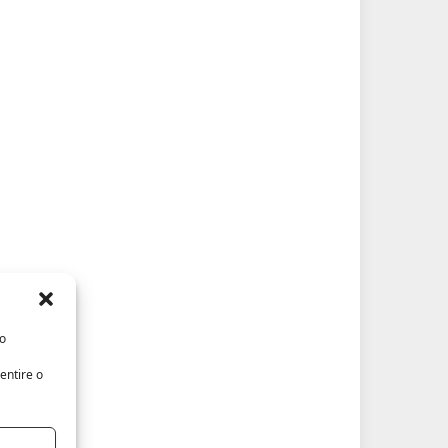
/o
entire o