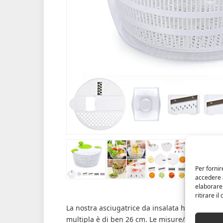
Per fornir
accedere a
elaborare
ritirare i
La nostra asciugatrice da insalata ha la notevole
multipla è di ben 26 cm. Le misure/capacità del