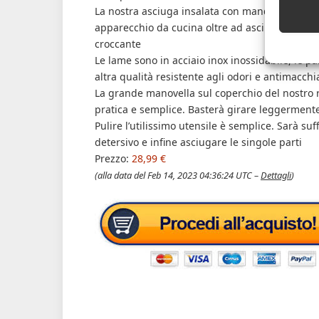
La nostra asciuga insalata con mandolina per v
apparecchio da cucina oltre ad asciugare l’insa
croccante
Le lame sono in acciaio inox inossidabile, le par
altra qualità resistente agli odori e antimacchi
La grande manovella sul coperchio del nostro r
pratica e semplice. Basterà girare leggermente
Pulire l’utilissimo utensile è semplice. Sarà su
detersivo e infine asciugare le singole parti
Prezzo:
28,99 €
(alla data del Feb 14, 2023 04:36:24 UTC –
Dettagli
)