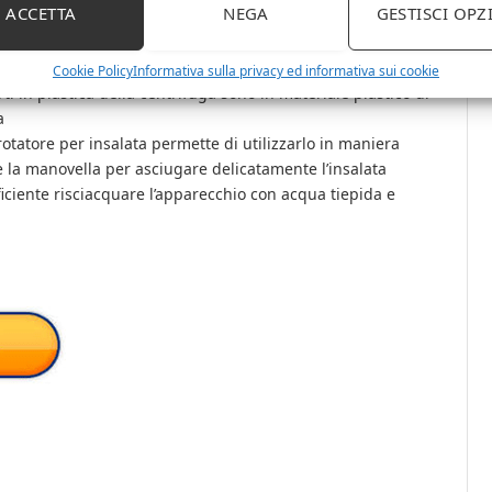
ACCETTA
NEGA
GESTISCI OPZ
erdure è oltretutto una grattugia a più elementi, questo
lata ha anche la funzione di conservarla fresca e
Cookie Policy
Informativa sulla privacy ed informativa sui cookie
ti in plastica della centrifuga sono in materiale plastico di
a
otatore per insalata permette di utilizzarlo in maniera
 la manovella per asciugare delicatamente l’insalata
fficiente risciacquare l’apparecchio con acqua tiepida e