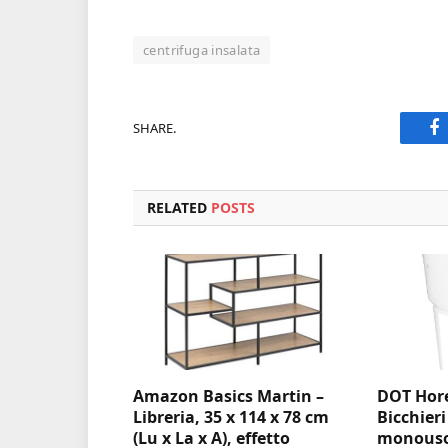
centrifuga insalata
SHARE.
F
RELATED
POSTS
Amazon Basics Martin –
DOT Hore
Libreria, 35 x 114 x 78 cm
Bicchieri
(Lu x La x A), effetto
monouso 