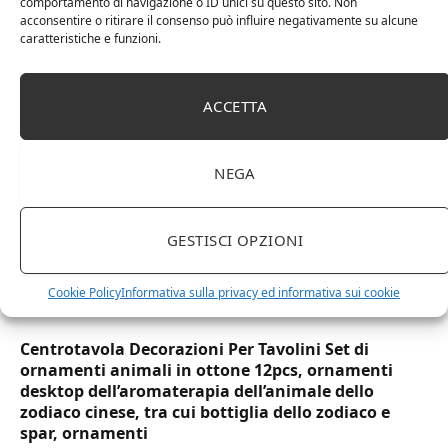
comportamento di navigazione o ID unici su questo sito. Non
DOT Horeca Solutions 1000 Bicchieri PET
acconsentire o ritirare il consenso può influire negativamente su alcune
trasparenti monouso 350 ML tacca 0,3 alta qualità
caratteristiche e funzioni.
usa e getta bicchiere riciclabili per acqua bevande
birra cocktail drink
ACCETTA
NEGA
GESTISCI OPZIONI
Cookie Policy
Informativa sulla privacy ed informativa sui cookie
Centrotavola Decorazioni Per Tavolini Set di
ornamenti animali in ottone 12pcs, ornamenti
desktop dell’aromaterapia dell’animale dello
zodiaco cinese, tra cui bottiglia dello zodiaco e
spar, ornamenti