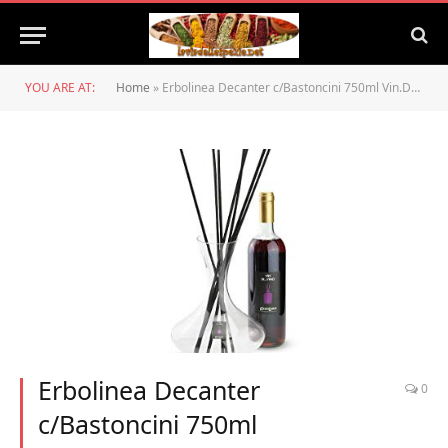
YOU ARE AT:
Home
»
Erbolinea Decanter c/Bastoncini 750ml Vin.DIVINO in Scatola
Erbolinea Decanter
0
c/Bastoncini 750ml