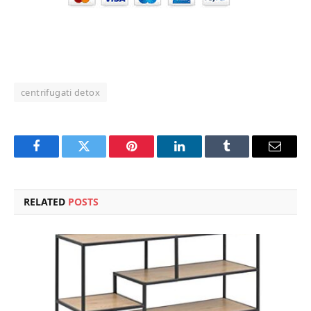
centrifugati detox
Facebook
Twitter
Pinterest
LinkedIn
Tumblr
Email
RELATED
POSTS