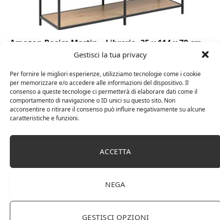
Amazon Basics Martin – Libreria, 35 x 114 x 78 cm
(Lu x La x A), effetto quercia(In precedenza
Gestisci la tua privacy
marchio Movian)
Per fornire le migliori esperienze, utilizziamo tecnologie come i cookie
per memorizzare e/o accedere alle informazioni del dispositivo. Il
consenso a queste tecnologie ci permetterà di elaborare dati come il
comportamento di navigazione o ID unici su questo sito. Non
acconsentire o ritirare il consenso può influire negativamente su alcune
caratteristiche e funzioni.
ACCETTA
NEGA
DOT Horeca Solutions 1000 Bicchieri PET
trasparenti monouso 350 ML tacca 0,3 alta qualità
GESTISCI OPZIONI