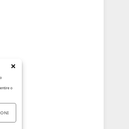
/o
entire o
IONI