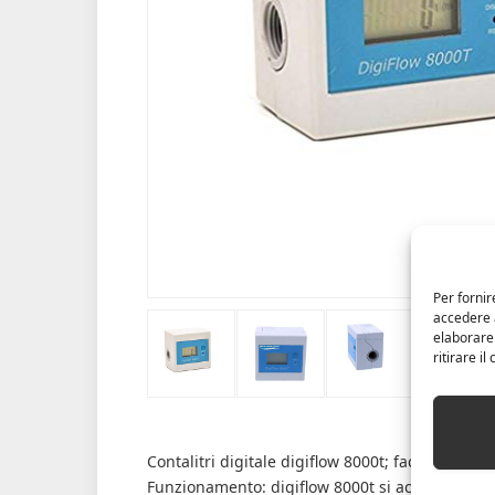
Per fornir
accedere a
elaborare
ritirare i
Contalitri digitale digiflow 8000t; facile da mon
Funzionamento: digiflow 8000t si accende auto