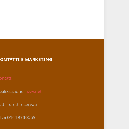
ONTATTI E MARKETING
ontatti
ealizzazione:
Jizzy.net
utti i diritti riservati
.Iva 01419730559