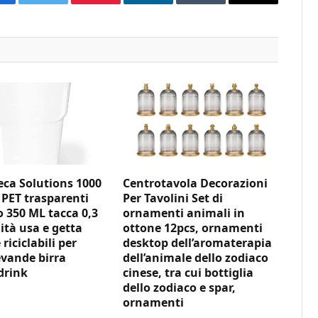
acebook
Twitter
Pinterest
LinkedIn
Tumblr
Email
ca Solutions 1000
Centrotavola Decorazioni
 PET trasparenti
Per Tavolini Set di
350 ML tacca 0,3
ornamenti animali in
ità usa e getta
ottone 12pcs, ornamenti
 riciclabili per
desktop dell’aromaterapia
vande birra
dell’animale dello zodiaco
drink
cinese, tra cui bottiglia
dello zodiaco e spar,
ornamenti