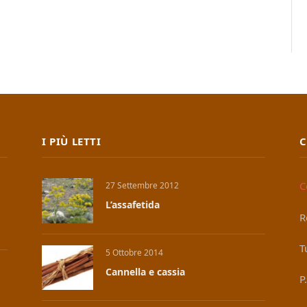
I PIÙ LETTI
C
C
27 Settembre 2012
L’assafetida
R
T
5 Ottobre 2014
Cannella e cassia
P