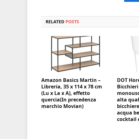
F
RELATED
POSTS
Amazon Basics Martin –
DOT Hore
Libreria, 35 x 114 x 78 cm
Bicchieri
(Lu x La x A), effetto
monouso 
quercia(In precedenza
alta qual
marchio Movian)
bicchiere
acqua be
cocktail 