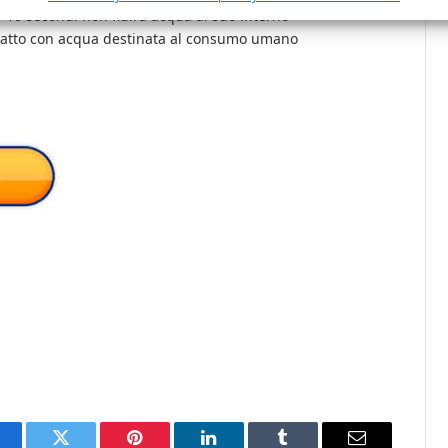
10 secondi non fluirà acqua al suo interno
tatto con acqua destinata al consumo umano
a