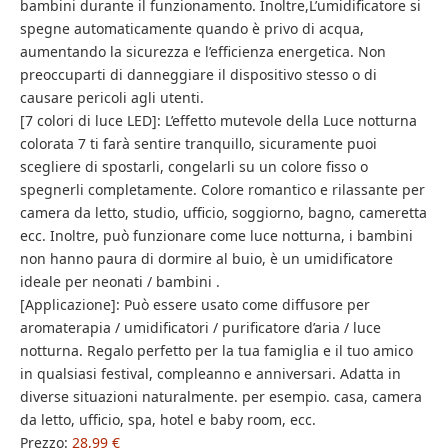
bambini durante il funzionamento. Inoltre,L’umidificatore si
spegne automaticamente quando è privo di acqua,
aumentando la sicurezza e l’efficienza energetica. Non
preoccuparti di danneggiare il dispositivo stesso o di
causare pericoli agli utenti.
[7 colori di luce LED]: L’effetto mutevole della Luce notturna
colorata 7 ti farà sentire tranquillo, sicuramente puoi
scegliere di spostarli, congelarli su un colore fisso o
spegnerli completamente. Colore romantico e rilassante per
camera da letto, studio, ufficio, soggiorno, bagno, cameretta
ecc. Inoltre, può funzionare come luce notturna, i bambini
non hanno paura di dormire al buio, è un umidificatore
ideale per neonati / bambini .
[Applicazione]: Può essere usato come diffusore per
aromaterapia / umidificatori / purificatore d’aria / luce
notturna. Regalo perfetto per la tua famiglia e il tuo amico
in qualsiasi festival, compleanno e anniversari. Adatta in
diverse situazioni naturalmente. per esempio. casa, camera
da letto, ufficio, spa, hotel e baby room, ecc.
Prezzo:
28,99 €