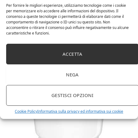
Per fornire le migliori esperienze, utilizziamo tecnologie come i cookie
per memorizzare e/o accedere alle informazioni del dispositivo. Il
consenso a queste tecnologie ci permetterà di elaborare dati come il
comportamento di navigazione o ID unici su questo sito. Non
acconsentire o ritirare il consenso può influire negativamente su alcune
caratteristiche e funzioni.
ACCETTA
NEGA
Amazon Basics Martin – Libreria, 35 x 114 x 78 cm
(Lu x La x A), effetto quercia(In precedenza
GESTISCI OPZIONI
marchio Movian)
Cookie Policy
Informativa sulla privacy ed informativa sui cookie