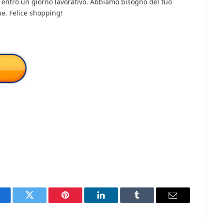
 entro un giorno lavorativo. Abbiamo bisogno del tuo
ne. Felice shopping!
acebook
Twitter
Pinterest
LinkedIn
Tumblr
Email