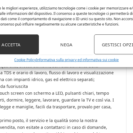
e le migliori esperienze, utilizziamo tecnologie come i cookie per memorizzare e
idrogeno a doppia porta da 900 ml/min con la più recente
lle informazioni del dispositivo. Il consenso a queste tecnologie ci permetterà di
levata al 99,996%, senza cloro e ozono. Combinazione H2,
 dati come il comportamento di navigazione o ID unici su questo sito. Non accons
l consenso può influire negativamente su alcune caratteristiche e funzioni.
ola o l’uscita dell’O2 può essere utilizzata da sola, è
 fungere da antiossidante, può migliorare la funzione
ACCETTA
NEGA
GESTISCI OPZ
 e l’ipertensione, migliorare il diabete. Forte resistenza
i idrogeno, non vengono generati gas nocivi come cloro
Cookie Policy
Informativa sulla privacy ed informativa sui cookie
acqua alto, blocco bambini, surriscaldamento della
a TDS e orario di lavoro, flusso di lavoro e visualizzazione
a con impianti idrico, gas ed elettrico separati;
 da fuoriuscita
touch screen con schermo a LED, pulsanti chiari, tempo
i, dormire, leggere, lavorare, guardare la TV e così via. I
legge e maniglie, facili da trasportare, provalo per casa,
 primo posto, il servizio e la qualità sono la nostra
vendita, non esitate a contattarci in caso di domande,