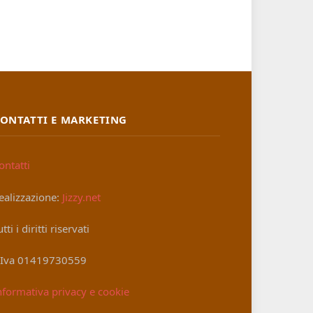
ONTATTI E MARKETING
ontatti
ealizzazione:
Jizzy.net
utti i diritti riservati
.Iva 01419730559
nformativa privacy e cookie