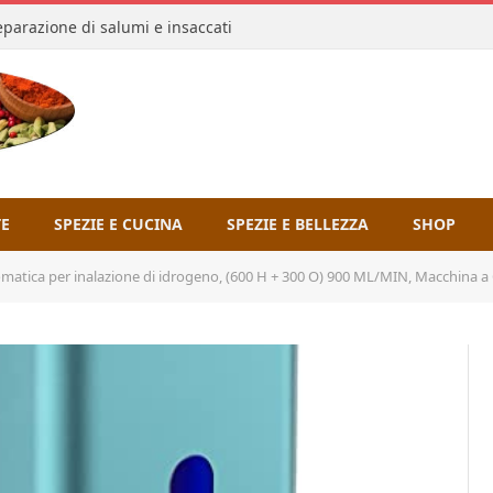
reparazione di salumi e insaccati
TE
SPEZIE E CUCINA
SPEZIE E BELLEZZA
SHOP
nalazione di idrogeno, (600 H + 300 O) 900 ML/MIN, Macchina a Gas per generatore di idrogeno ad Alta 