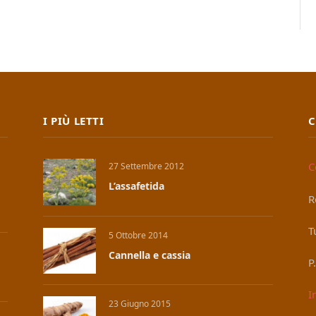
I PIÙ LETTI
C
C
27 Settembre 2012
L’assafetida
R
T
5 Ottobre 2014
Cannella e cassia
P
I
23 Giugno 2015