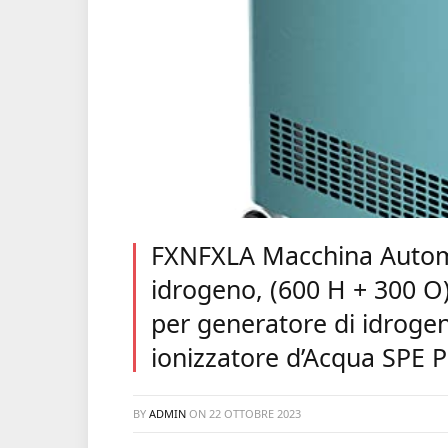
FXNFXLA Macchina Automa
idrogeno, (600 H + 300 
per generatore di idroge
ionizzatore d’Acqua SPE P
BY
ADMIN
ON
22 OTTOBRE 2023