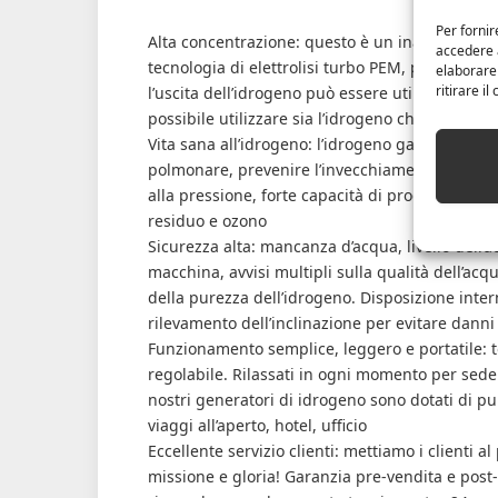
Per fornir
Alta concentrazione: questo è un inalatore di 
accedere a
tecnologia di elettrolisi turbo PEM, purezza e
elaborare
ritirare i
l’uscita dell’idrogeno può essere utilizzata da s
possibile utilizzare sia l’idrogeno che l’O2
Vita sana all’idrogeno: l’idrogeno gassoso può
polmonare, prevenire l’invecchiamento del corpo
alla pressione, forte capacità di produzione d
residuo e ozono
Sicurezza alta: mancanza d’acqua, livello dell’
macchina, avvisi multipli sulla qualità dell’acqu
della purezza dell’idrogeno. Disposizione intern
rilevamento dell’inclinazione per evitare danni
Funzionamento semplice, leggero e portatile: 
regolabile. Rilassati in ogni momento per sedert
nostri generatori di idrogeno sono dotati di pu
viaggi all’aperto, hotel, ufficio
Eccellente servizio clienti: mettiamo i clienti al
missione e gloria! Garanzia pre-vendita e post-