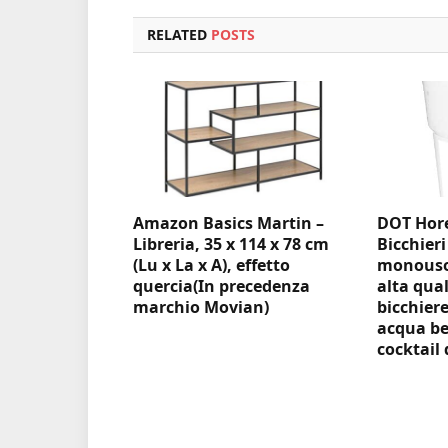
RELATED
POSTS
Amazon Basics Martin –
DOT Hore
Libreria, 35 x 114 x 78 cm
Bicchieri
(Lu x La x A), effetto
monouso 
quercia(In precedenza
alta qual
marchio Movian)
bicchiere
acqua be
cocktail 