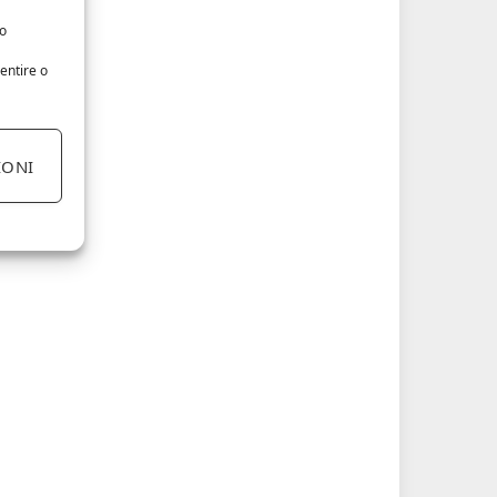
/o
entire o
IONI