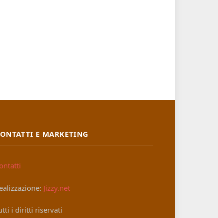
ONTATTI E MARKETING
ontatti
ealizzazione:
Jizzy.net
utti i diritti riservati