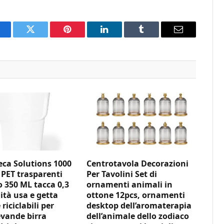
acebook
Twitter
Pinterest
LinkedIn
Tumblr
Email
ca Solutions 1000
Centrotavola Decorazioni
 PET trasparenti
Per Tavolini Set di
350 ML tacca 0,3
ornamenti animali in
ità usa e getta
ottone 12pcs, ornamenti
 riciclabili per
desktop dell’aromaterapia
vande birra
dell’animale dello zodiaco