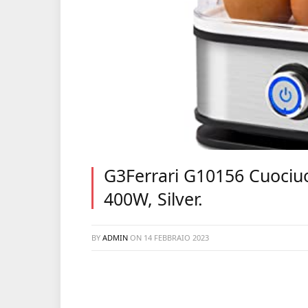
G3Ferrari G10156 Cuociu
400W, Silver.
BY
ADMIN
ON
14 FEBBRAIO 2023