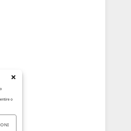
/o
entire o
IONI