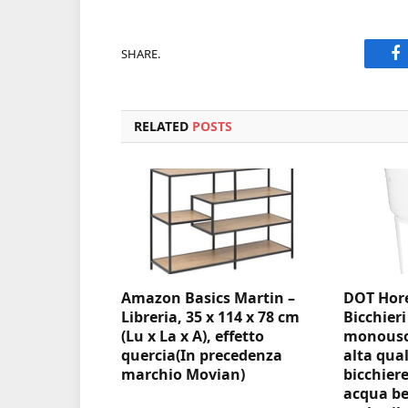
SHARE.
F
RELATED
POSTS
Amazon Basics Martin –
DOT Hore
Libreria, 35 x 114 x 78 cm
Bicchieri
(Lu x La x A), effetto
monouso 
quercia(In precedenza
alta qual
marchio Movian)
bicchiere
acqua be