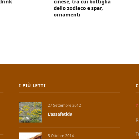
drink
cinese, tra cui bottiglia
dello zodiaco e spar,
ornamenti
I PIÙ LETTI
C
C
27 Settembre 2012
L’assafetida
R
T
5 Ottobre 2014