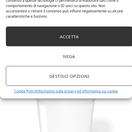
consenso a queste tecnologie ci permetterà di elaborare dati come il
comportamento di navigazione o ID unici su questo sito. Non
acconsentire o ritirare il consenso può influire negativamente su alcune
caratteristiche e funzioni.
ACCETTA
Amazon Basics Martin – Libreria, 35 x 114 x 78 cm
(Lu x La x A), effetto quercia(In precedenza
NEGA
marchio Movian)
GESTISCI OPZIONI
Cookie Policy
Informativa sulla privacy ed informativa sui cookie