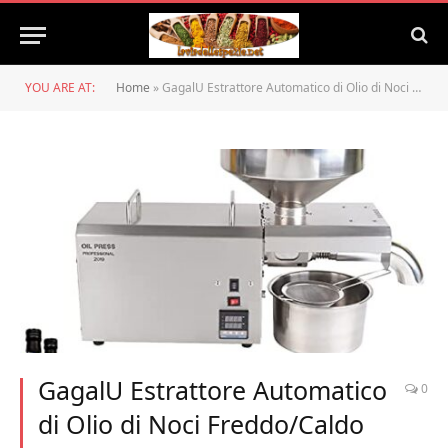
YOU ARE AT:
Home
»
GagalU Estrattore Automatico di Olio di Noci Freddo/Caldo Estrattore di Olio di Noci Domestico/Commerciale in Acciaio Inossidabile Touch Screen LCD 6-10Kg/H per Semi di Mais/Cocco/arachid
GagalU Estrattore Automatico
0
di Olio di Noci Freddo/Caldo