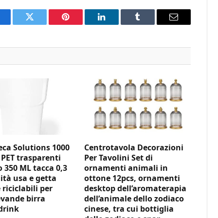
acebook
Twitter
Pinterest
LinkedIn
Tumblr
Email
ca Solutions 1000
Centrotavola Decorazioni
 PET trasparenti
Per Tavolini Set di
350 ML tacca 0,3
ornamenti animali in
ità usa e getta
ottone 12pcs, ornamenti
 riciclabili per
desktop dell’aromaterapia
vande birra
dell’animale dello zodiaco
drink
cinese, tra cui bottiglia