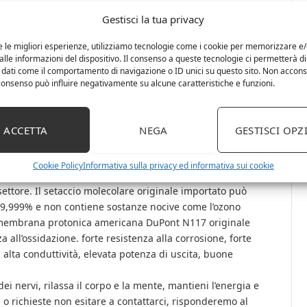
Gestisci la tua privacy
e le migliori esperienze, utilizziamo tecnologie come i cookie per memorizzare e
lle informazioni del dispositivo. Il consenso a queste tecnologie ci permetterà di
 dati come il comportamento di navigazione o ID unici su questo sito. Non accons
duzione di gas di 2400 ml può regolare la produzione di
l consenso può influire negativamente su alcune caratteristiche e funzioni.
la produzione di gas di 3000 ml può regolare la
 3000 ml/min) , abbondante volume di gas, nessuna
no può raggiungere più rapidamente lo stato di saturazione
ACCETTA
NEGA
GESTISCI OPZ
 idrogeno a tre porte, utilizzando la più avanzata
Cookie Policy
Informativa sulla privacy ed informativa sui cookie
E e di produzione di idrogeno per elettrolisi, la purezza
 settore. Il setaccio molecolare originale importato può
99,999% e non contiene sostanze nocive come l’ozono
mbrana protonica americana DuPont N117 originale
a all’ossidazione. forte resistenza alla corrosione, forte
 alta conduttività, elevata potenza di uscita, buone
i nervi, rilassa il corpo e la mente, mantieni l’energia e
e o richieste non esitare a contattarci, risponderemo al