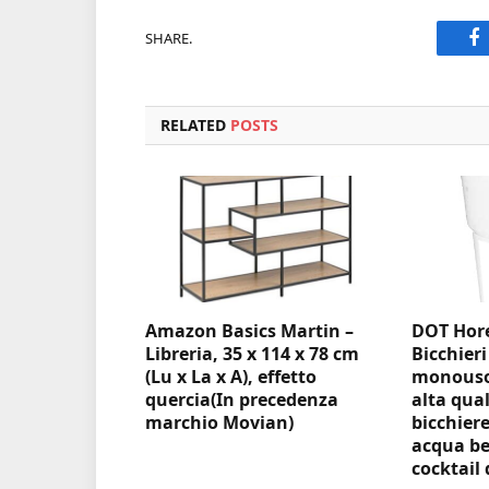
SHARE.
F
RELATED
POSTS
Amazon Basics Martin –
DOT Hore
Libreria, 35 x 114 x 78 cm
Bicchieri
(Lu x La x A), effetto
monouso 
quercia(In precedenza
alta qual
marchio Movian)
bicchiere
acqua be
cocktail 