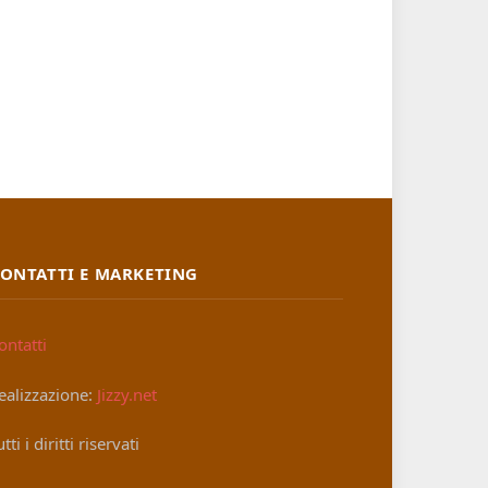
ONTATTI E MARKETING
ontatti
ealizzazione:
Jizzy.net
utti i diritti riservati