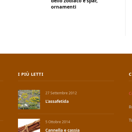
dello zodiaco e spar,
ornamenti
I PIÙ LETTI
C
C
27 Settembre 2012
L’assafetida
R
T
5 Ottobre 2014
Cannella e cassia