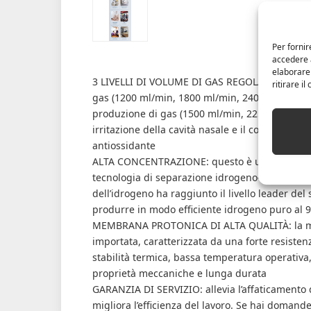
Per fornir
accedere a
elaborare
3 LIVELLI DI VOLUME DI GAS REGOLABILI: la pro
ritirare i
gas (1200 ml/min, 1800 ml/min, 2400 ml/min), 
produzione di gas (1500 ml/min, 2250 ml/min,
irritazione della cavità nasale e il corpo uma
antiossidante
ALTA CONCENTRAZIONE: questo è un inalatore di
tecnologia di separazione idrogeno-ossigeno SP
dell’idrogeno ha raggiunto il livello leader del
produrre in modo efficiente idrogeno puro al 
MEMBRANA PROTONICA DI ALTA QUALITÀ: la me
importata, caratterizzata da una forte resistenz
stabilità termica, bassa temperatura operativa,
proprietà meccaniche e lunga durata
GARANZIA DI SERVIZIO: allevia l’affaticamento de
migliora l’efficienza del lavoro. Se hai domand