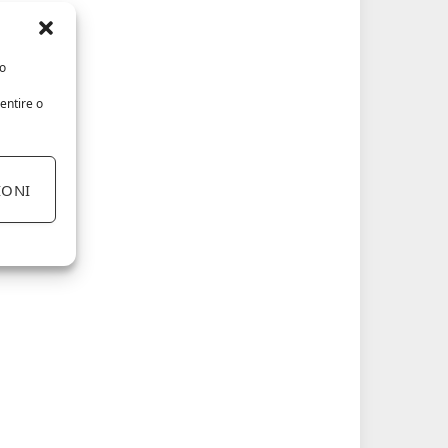
/o
entire o
IONI