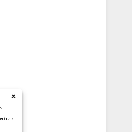
/o
entire o