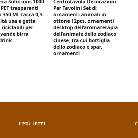
ca Solutions 1000
Centrotavola Decorazioni
 PET trasparenti
Per Tavolini Set di
350 ML tacca 0,3
ornamenti animali in
ità usa e getta
ottone 12pcs, ornamenti
 riciclabili per
desktop dell’aromaterapia
vande birra
dell’animale dello zodiaco
drink
cinese, tra cui bottiglia
dello zodiaco e spar,
ornamenti
I PIÙ LETTI
C