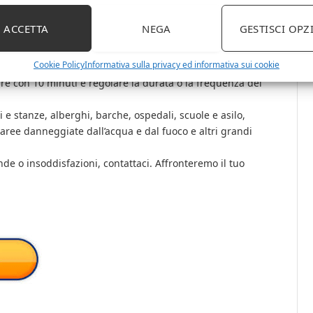
 ozono, deodora e sterilizza gli ambienti liberandoli da
ard UK + spina standard EU.
ACCETTA
NEGA
GESTISCI OPZ
 acceso utilizzando la modalità “HOLD”, assicurandoti che
la stanza mentre la macchina dell’ozono è in funzione.
Cookie Policy
Informativa sulla privacy ed informativa sui cookie
ase alle dimensioni della stanza e alla qualità dell’aria.
re con 10 minuti e regolare la durata o la frequenza del
ci e stanze, alberghi, barche, ospedali, scuole e asilo,
 aree danneggiate dall’acqua e dal fuoco e altri grandi
e o insoddisfazioni, contattaci. Affronteremo il tuo