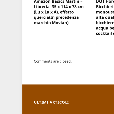
Amazon Basics Martin –
DOT Hore
Libreria, 35 x 114 x 78 cm
Bicchieri
(Lu x La x A), effetto
monouso 
quercia(In precedenza
alta qual
marchio Movian)
bicchiere
acqua be
cocktail 
Comments are closed.
ULTIMI ARTICOLI