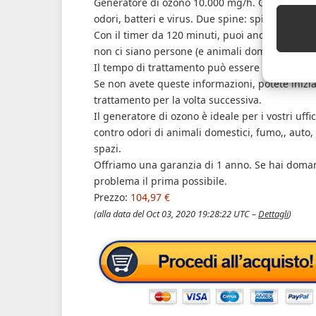
Generatore di ozono 10.000 mg/h. Generatore di
odori, batteri e virus. Due spine: spina stand
Con il timer da 120 minuti, puoi anche tenerlo
non ci siano persone (e animali domestici) nel
Il tempo di trattamento può essere regolato in b
Se non avete queste informazioni, potete inizia
trattamento per la volta successiva.
Il generatore di ozono è ideale per i vostri uffi
contro odori di animali domestici, fumo,, auto,
spazi.
Offriamo una garanzia di 1 anno. Se hai domand
problema il prima possibile.
Prezzo:
104,97 €
(alla data del Oct 03, 2020 19:28:22 UTC –
Dettagli
)