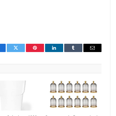
acebook
Twitter
Pinterest
LinkedIn
Tumblr
Email