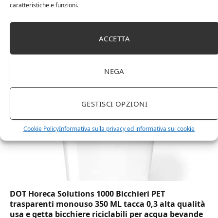
caratteristiche e funzioni.
Amazon Basics Martin – Libreria, 35 x 114 x 78 cm
ACCETTA
(Lu x La x A), effetto quercia(In precedenza
marchio Movian)
NEGA
GESTISCI OPZIONI
Cookie Policy
Informativa sulla privacy ed informativa sui cookie
DOT Horeca Solutions 1000 Bicchieri PET
trasparenti monouso 350 ML tacca 0,3 alta qualità
usa e getta bicchiere riciclabili per acqua bevande