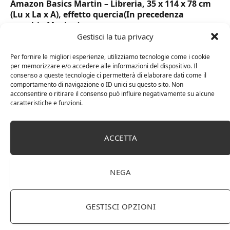
Amazon Basics Martin – Libreria, 35 x 114 x 78 cm
(Lu x La x A), effetto quercia(In precedenza
marchio Movian)
Gestisci la tua privacy
Per fornire le migliori esperienze, utilizziamo tecnologie come i cookie
per memorizzare e/o accedere alle informazioni del dispositivo. Il
consenso a queste tecnologie ci permetterà di elaborare dati come il
comportamento di navigazione o ID unici su questo sito. Non
acconsentire o ritirare il consenso può influire negativamente su alcune
caratteristiche e funzioni.
ACCETTA
DOT Horeca Solutions 1000 Bicchieri PET
NEGA
trasparenti monouso 350 ML tacca 0,3 alta qualità
usa e getta bicchiere riciclabili per acqua bevande
birra cocktail drink
GESTISCI OPZIONI