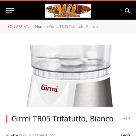
YOU ARE AT:
Home
»
Girmi TR05 Tritatutto, Bianco
Girmi TR05 Tritatutto, Bianco
0
BY
ADMIN
ON
3 OTTOBRE 2020
SHOP