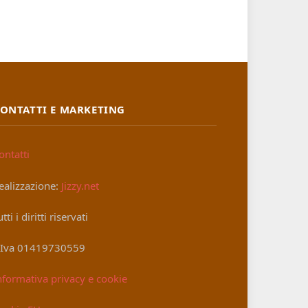
ONTATTI E MARKETING
ontatti
ealizzazione:
Jizzy.net
utti i diritti riservati
.Iva 01419730559
nformativa privacy e cookie