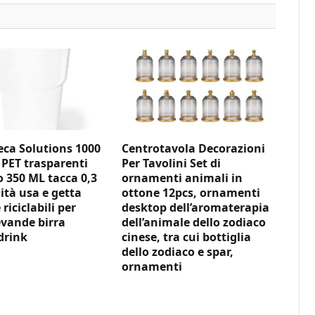
ca Solutions 1000
Centrotavola Decorazioni
 PET trasparenti
Per Tavolini Set di
350 ML tacca 0,3
ornamenti animali in
ità usa e getta
ottone 12pcs, ornamenti
 riciclabili per
desktop dell’aromaterapia
vande birra
dell’animale dello zodiaco
drink
cinese, tra cui bottiglia
dello zodiaco e spar,
ornamenti