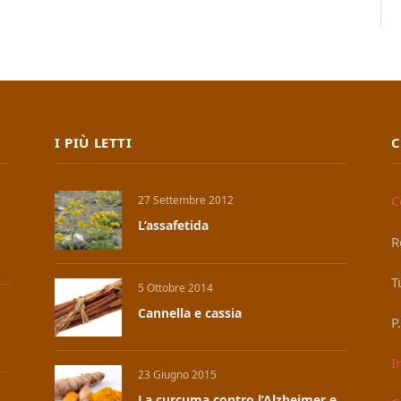
I PIÙ LETTI
C
C
27 Settembre 2012
L’assafetida
R
T
5 Ottobre 2014
Cannella e cassia
P
I
23 Giugno 2015
La curcuma contro l’Alzheimer e