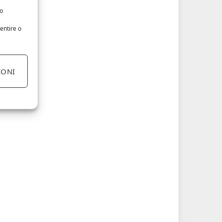
/o
entire o
IONI