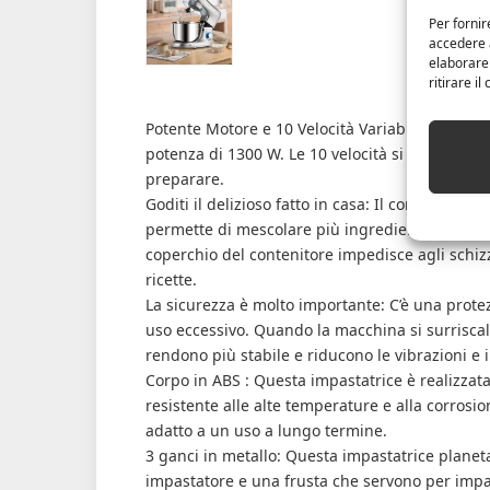
Per fornir
accedere a
elaborare
ritirare i
Potente Motore e 10 Velocità Variabili: Con il
potenza di 1300 W. Le 10 velocità si possono sel
preparare.
Goditi il ​​delizioso fatto in casa: Il contenitor
permette di mescolare più ingredienti contemp
coperchio del contenitore impedisce agli schiz
ricette.
La sicurezza è molto importante: C’è una protez
uso eccessivo. Quando la macchina si surrisca
rendono più stabile e riducono le vibrazioni e 
Corpo in ABS : Questa impastatrice è realizzata 
resistente alle alte temperature e alla corrosio
adatto a un uso a lungo termine.
3 ganci in metallo: Questa impastatrice planeta
impastatore e una frusta che servono per impas