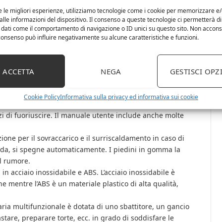
e le migliori esperienze, utilizziamo tecnologie come i cookie per memorizzare e
lle informazioni del dispositivo. Il consenso a queste tecnologie ci permetterà di
 dati come il comportamento di navigazione o ID unici su questo sito. Non accons
l consenso può influire negativamente su alcune caratteristiche e funzioni.
 motore in rame puro, questa impastatrice ha una grande
ezionare in base agli ingredienti e alla ricetta da
ACCETTA
NEGA
GESTISCI OPZ
e per impastare ha una grande capacità di 5,5 L che ti
Cookie Policy
Informativa sulla privacy ed informativa sui cookie
oraneamente. La luce a LED mostra se è in uso e il
zi di fuoriuscire. Il manuale utente include anche molte
ione per il sovraccarico e il surriscaldamento in caso di
lda, si spegne automaticamente. I piedini in gomma la
il rumore.
in acciaio inossidabile e ABS. L’acciaio inossidabile è
ne mentre l’ABS è un materiale plastico di alta qualità,
ria multifunzionale è dotata di uno sbattitore, un gancio
tare, preparare torte, ecc. in grado di soddisfare le