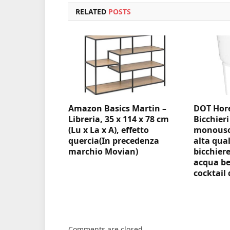
RELATED
POSTS
Amazon Basics Martin –
DOT Hore
Libreria, 35 x 114 x 78 cm
Bicchieri
(Lu x La x A), effetto
monouso 
quercia(In precedenza
alta qual
marchio Movian)
bicchiere
acqua be
cocktail 
Comments are closed.