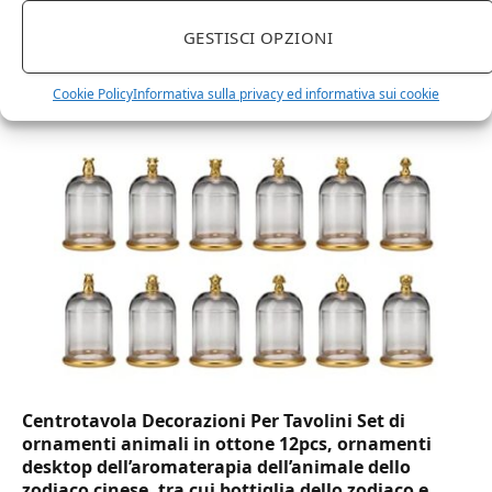
GESTISCI OPZIONI
DOT Horeca Solutions 1000 Bicchieri PET
trasparenti monouso 350 ML tacca 0,3 alta qualità
usa e getta bicchiere riciclabili per acqua bevande
Cookie Policy
Informativa sulla privacy ed informativa sui cookie
birra cocktail drink
Centrotavola Decorazioni Per Tavolini Set di
ornamenti animali in ottone 12pcs, ornamenti
desktop dell’aromaterapia dell’animale dello
zodiaco cinese, tra cui bottiglia dello zodiaco e