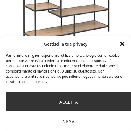
Gestisci la tua privacy
Amazon Basics Martin – Libreria, 35 x 114 x 78 cm
(Lu x La x A), effetto quercia(In precedenza
Per fornire le migliori esperienze, utilizziamo tecnologie come i cookie
marchio Movian)
per memorizzare e/o accedere alle informazioni del dispositivo. Il
consenso a queste tecnologie ci permetterà di elaborare dati come il
comportamento di navigazione o ID unici su questo sito. Non
acconsentire o ritirare il consenso può influire negativamente su alcune
caratteristiche e funzioni.
ACCETTA
NEGA