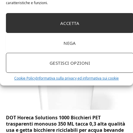
caratteristiche e funzioni.
Amazon Basics Martin – Libreria, 35 x 114 x 78 cm
ACCETTA
(Lu x La x A), effetto quercia(In precedenza
marchio Movian)
NEGA
GESTISCI OPZIONI
Cookie Policy
Informativa sulla privacy ed informativa sui cookie
DOT Horeca Solutions 1000 Bicchieri PET
trasparenti monouso 350 ML tacca 0,3 alta qualità
usa e getta bicchiere riciclabili per acqua bevande