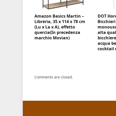
Amazon Basics Martin –
DOT Hore
Libreria, 35 x 114 x 78 cm
Bicchieri
(Lu x La x A), effetto
monouso 
quercia(In precedenza
alta qual
marchio Movian)
bicchiere
acqua be
cocktail 
Comments are closed.