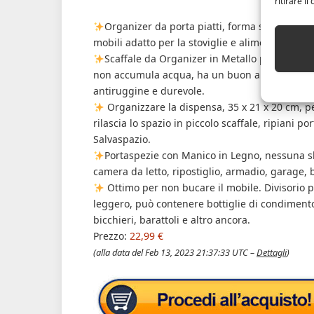
ritirare i
Organizer da porta piatti, forma semplice, r
mobili adatto per la stoviglie e alimenti.
Scaffale da Organizer in Metallo per Lavell
non accumula acqua, ha un buon antiscivolo, rid
antiruggine e durevole.
Organizzare la dispensa, 35 x 21 x 20 cm, pe
rilascia lo spazio in piccolo scaffale, ripiani 
Salvaspazio.
Portaspezie con Manico in Legno, nessuna sb
camera da letto, ripostiglio, armadio, garage,
Ottimo per non bucare il mobile. Divisorio p
leggero, può contenere bottiglie di condimento da
bicchieri, barattoli e altro ancora.
Prezzo:
22,99 €
(alla data del Feb 13, 2023 21:37:33 UTC –
Dettagli
)