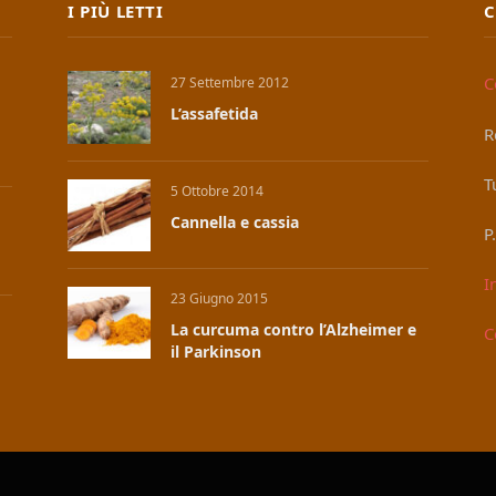
I PIÙ LETTI
C
C
27 Settembre 2012
L’assafetida
R
T
5 Ottobre 2014
Cannella e cassia
P
I
23 Giugno 2015
La curcuma contro l’Alzheimer e
C
il Parkinson