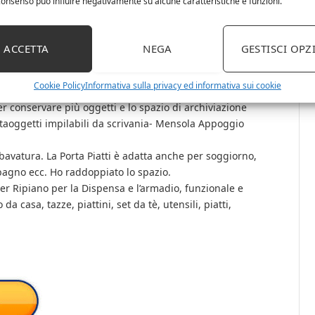
l consenso può influire negativamente su alcune caratteristiche e funzioni.
ipiano in ferro bianco, manico in legno, compartimenti per
ACCETTA
NEGA
GESTISCI OPZ
o Cucina o Lavandino Bagno, lunga durata, design cavo,
uce l’allevamento di batteri, rivestimento di alta qualità,
Cookie Policy
Informativa sulla privacy ed informativa sui cookie
r conservare più oggetti e lo spazio di archiviazione
portaoggetti impilabili da scrivania- Mensola Appoggio
avatura. La Porta Piatti è adatta anche per soggiorno,
 bagno ecc. Ho raddoppiato lo spazio.
er Ripiano per la Dispensa e l’armadio, funzionale e
 casa, tazze, piattini, set da tè, utensili, piatti,