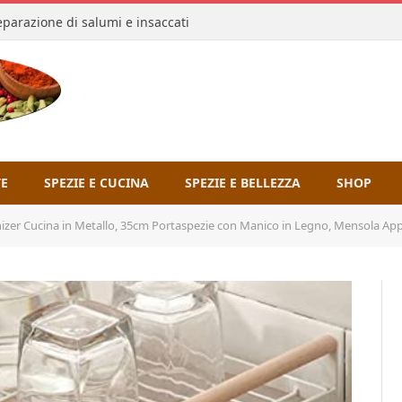
reparazione di salumi e insaccati
TE
SPEZIE E CUCINA
SPEZIE E BELLEZZA
SHOP
a in Metallo, 35cm Portaspezie con Manico in Legno, Mensola Appoggio Salvaspazio & Divisorio per Ripia