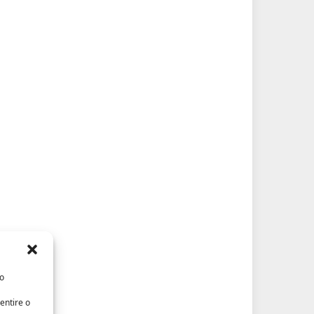
/o
entire o