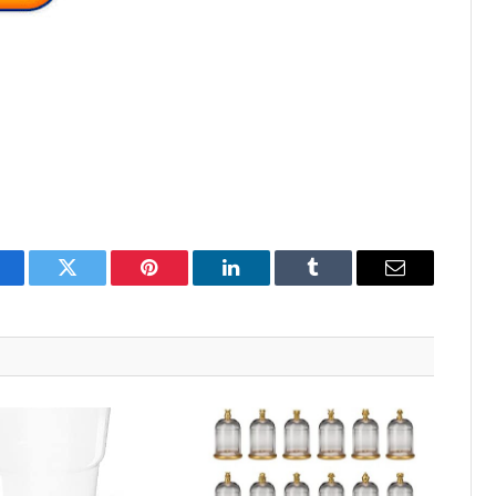
acebook
Twitter
Pinterest
LinkedIn
Tumblr
Email