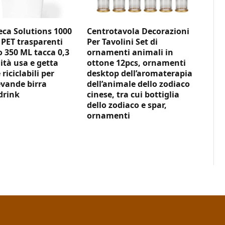
ca Solutions 1000
Centrotavola Decorazioni
 PET trasparenti
Per Tavolini Set di
350 ML tacca 0,3
ornamenti animali in
ità usa e getta
ottone 12pcs, ornamenti
 riciclabili per
desktop dell’aromaterapia
vande birra
dell’animale dello zodiaco
drink
cinese, tra cui bottiglia
dello zodiaco e spar,
ornamenti