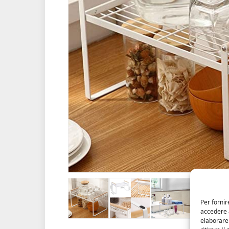
Per fornir
accedere a
elaborare