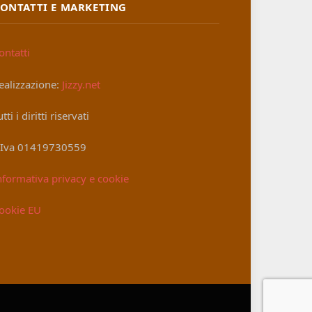
ONTATTI E MARKETING
ontatti
ealizzazione:
Jizzy.net
utti i diritti riservati
.Iva 01419730559
nformativa privacy e cookie
ookie EU