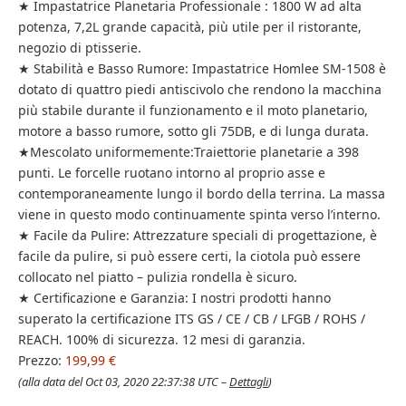
★ Impastatrice Planetaria Professionale : 1800 W ad alta
potenza, 7,2L grande capacità, più utile per il ristorante,
negozio di ptisserie.
★ Stabilità e Basso Rumore: Impastatrice Homlee SM-1508 è
dotato di quattro piedi antiscivolo che rendono la macchina
più stabile durante il funzionamento e il moto planetario,
motore a basso rumore, sotto gli 75DB, e di lunga durata.
★Mescolato uniformemente:Traiettorie planetarie a 398
punti. Le forcelle ruotano intorno al proprio asse e
contemporaneamente lungo il bordo della terrina. La massa
viene in questo modo continuamente spinta verso l’interno.
★ Facile da Pulire: Attrezzature speciali di progettazione, è
facile da pulire, si può essere certi, la ciotola può essere
collocato nel piatto – pulizia rondella è sicuro.
★ Certificazione e Garanzia: I nostri prodotti hanno
superato la certificazione ITS GS / CE / CB / LFGB / ROHS /
REACH. 100% di sicurezza. 12 mesi di garanzia.
Prezzo:
199,99 €
(alla data del Oct 03, 2020 22:37:38 UTC –
Dettagli
)