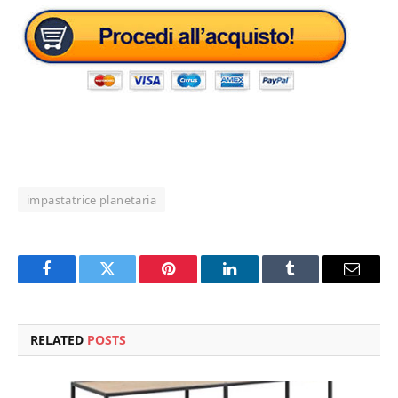
impastatrice planetaria
Facebook
Twitter
Pinterest
LinkedIn
Tumblr
Email
RELATED
POSTS