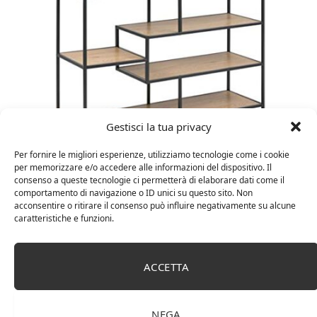
Gestisci la tua privacy
Per fornire le migliori esperienze, utilizziamo tecnologie come i cookie
Amazon Basics Martin – Libreria, 35 x 114 x 78 cm
per memorizzare e/o accedere alle informazioni del dispositivo. Il
(Lu x La x A), effetto quercia(In precedenza
consenso a queste tecnologie ci permetterà di elaborare dati come il
marchio Movian)
comportamento di navigazione o ID unici su questo sito. Non
acconsentire o ritirare il consenso può influire negativamente su alcune
caratteristiche e funzioni.
ACCETTA
NEGA