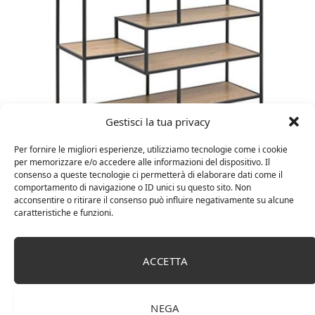
Gestisci la tua privacy
Amazon Basics Martin – Libreria, 35 x 114 x 78 cm
Per fornire le migliori esperienze, utilizziamo tecnologie come i cookie
per memorizzare e/o accedere alle informazioni del dispositivo. Il
(Lu x La x A), effetto quercia(In precedenza
consenso a queste tecnologie ci permetterà di elaborare dati come il
marchio Movian)
comportamento di navigazione o ID unici su questo sito. Non
acconsentire o ritirare il consenso può influire negativamente su alcune
caratteristiche e funzioni.
ACCETTA
NEGA