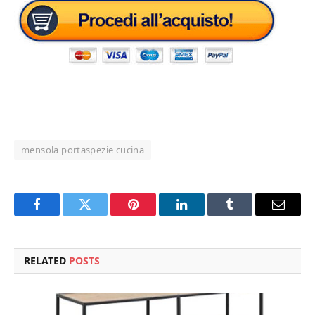
mensola portaspezie cucina
Facebook
Twitter
Pinterest
LinkedIn
Tumblr
Email
RELATED
POSTS