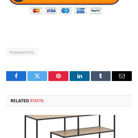
impastatrice.
Facebook
Twitter
Pinterest
LinkedIn
Tumblr
Email
RELATED
POSTS