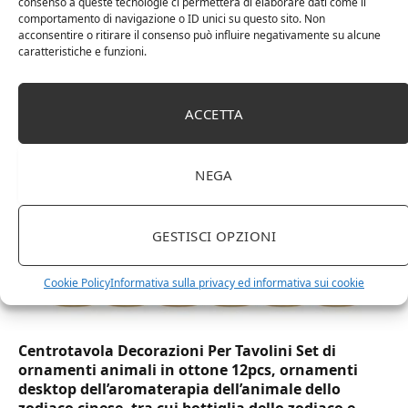
consenso a queste tecnologie ci permetterà di elaborare dati come il
comportamento di navigazione o ID unici su questo sito. Non
acconsentire o ritirare il consenso può influire negativamente su alcune
DOT Horeca Solutions 1000 Bicchieri PET
caratteristiche e funzioni.
trasparenti monouso 350 ML tacca 0,3 alta qualità
usa e getta bicchiere riciclabili per acqua bevande
birra cocktail drink
ACCETTA
NEGA
GESTISCI OPZIONI
Cookie Policy
Informativa sulla privacy ed informativa sui cookie
Centrotavola Decorazioni Per Tavolini Set di
ornamenti animali in ottone 12pcs, ornamenti
desktop dell’aromaterapia dell’animale dello