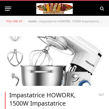
YOU ARE AT:
Home
»
Impastatrice HOWORK, 1500W Impastatrice Planetaria, Robot da cucina grandi 6 velocità con ciotola in acciaio inossidabile da 6,2 litri, impastatrice da cucina (6,2 litri, bianco)
Impastatrice HOWORK,
0
1500W Impastatrice