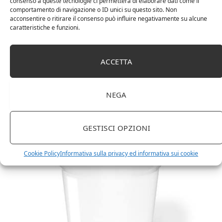
consenso a queste tecnologie ci permetterà di elaborare dati come il
comportamento di navigazione o ID unici su questo sito. Non
acconsentire o ritirare il consenso può influire negativamente su alcune
caratteristiche e funzioni.
ACCETTA
Amazon Basics Martin – Libreria, 35 x 114 x 78 cm
(Lu x La x A), effetto quercia(In precedenza
NEGA
marchio Movian)
GESTISCI OPZIONI
Cookie Policy
Informativa sulla privacy ed informativa sui cookie