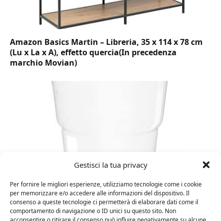
Amazon Basics Martin – Libreria, 35 x 114 x 78 cm
(Lu x La x A), effetto quercia(In precedenza
marchio Movian)
Gestisci la tua privacy
Per fornire le migliori esperienze, utilizziamo tecnologie come i cookie
per memorizzare e/o accedere alle informazioni del dispositivo. Il
DOT Horeca Solutions 1000 Bicchieri PET
consenso a queste tecnologie ci permetterà di elaborare dati come il
trasparenti monouso 350 ML tacca 0,3 alta qualità
comportamento di navigazione o ID unici su questo sito. Non
acconsentire o ritirare il consenso può influire negativamente su alcune