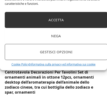
usa e getta bicchiere riciclabili per acqua bevande
caratteristiche e funzioni.
birra cocktail drink
ACCETTA
NEGA
GESTISCI OPZIONI
Cookie Policy
Informativa sulla privacy ed informativa sui cookie
Centrotavola Decorazioni Per Tavolini Set di
ornamenti animali in ottone 12pcs, ornamenti
desktop dell’aromaterapia dell’animale dello
zodiaco cinese, tra cui bottiglia dello zodiaco e
spar, ornamenti