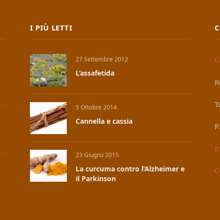
I PIÙ LETTI
C
C
27 Settembre 2012
L’assafetida
R
T
5 Ottobre 2014
Cannella e cassia
P
I
23 Giugno 2015
La curcuma contro l’Alzheimer e
C
il Parkinson