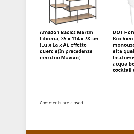
Amazon Basics Martin –
DOT Hore
Libreria, 35 x 114 x 78 cm
Bicchieri
(Lu x La x A), effetto
monouso 
quercia(In precedenza
alta qual
marchio Movian)
bicchiere
acqua be
cocktail 
Comments are closed.