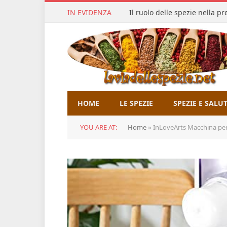
IN EVIDENZA
Il ruolo delle spezie nella p
HOME
LE SPEZIE
SPEZIE E SALU
YOU ARE AT:
Home
»
InLoveArts Macchina per pasta 