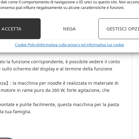
 dati come il comportamento di navigazione o ID unici su questo sito. Non accons
l consenso può influire negativamente su alcune caratteristiche e funzioni.
】: la macchina intelligente per la pasta può preparare le
d estrusione automatiche, aggiungendo la proporzione
e tagliatelle in 10 minuti e uscendo in 5 minuti. Non
ACCETTA
NEGA
GESTISCI OPZ
 utilizzato da anziani e bambini.
i per pasta e 1 stampo per gnocchi, pasta grossolana,
Cookie Policy
Informativa sulla privacy ed informativa sui cookie
preparare tutti i tipi di pasta cambiando lo stampo, senza
 la funzione corrispondente, è possibile vedere il conto
 sullo schermo del display e al termine della funzione
za】: la macchina per noodle è realizzata in materiale di
, motore in rame puro da 260 W, forte agitazione, che
montate e pulite facilmente, questa macchina per la pasta
 la tua famiglia.