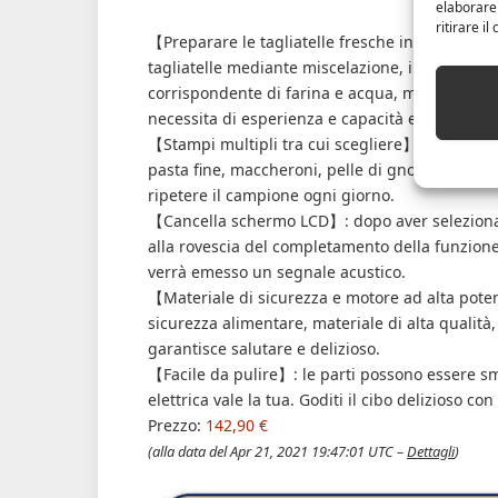
elaborare
ritirare i
【Preparare le tagliatelle fresche in 15 minuti
tagliatelle mediante miscelazione, impasto e
corrispondente di farina e acqua, mescolando l
necessita di esperienza e capacità e può essere
【Stampi multipli tra cui scegliere】: 12 stamp
pasta fine, maccheroni, pelle di gnocchi, puoi 
ripetere il campione ogni giorno.
【Cancella schermo LCD】: dopo aver selezionato
alla rovescia del completamento della funzione
verrà emesso un segnale acustico.
【Materiale di sicurezza e motore ad alta poten
sicurezza alimentare, materiale di alta qualità
garantisce salutare e delizioso.
【Facile da pulire】: le parti possono essere s
elettrica vale la tua. Goditi il ​​cibo delizioso con
Prezzo:
142,90 €
(alla data del Apr 21, 2021 19:47:01 UTC –
Dettagli
)