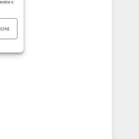
entire o
IONI