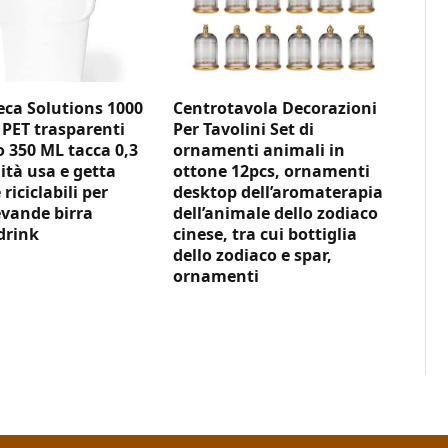
ca Solutions 1000
Centrotavola Decorazioni
 PET trasparenti
Per Tavolini Set di
350 ML tacca 0,3
ornamenti animali in
ità usa e getta
ottone 12pcs, ornamenti
 riciclabili per
desktop dell’aromaterapia
vande birra
dell’animale dello zodiaco
drink
cinese, tra cui bottiglia
dello zodiaco e spar,
ornamenti