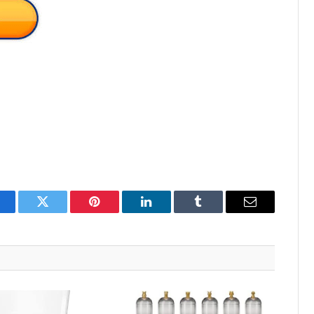
acebook
Twitter
Pinterest
LinkedIn
Tumblr
Email