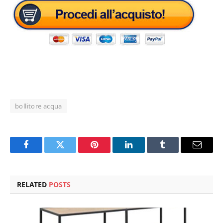
bollitore acqua
Facebook
Twitter
Pinterest
LinkedIn
Tumblr
Email
RELATED
POSTS