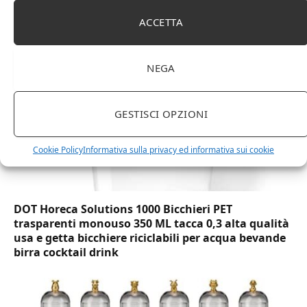
(Lu x La x A), effetto quercia(In precedenza
marchio Movian)
ACCETTA
NEGA
GESTISCI OPZIONI
Cookie Policy
Informativa sulla privacy ed informativa sui cookie
DOT Horeca Solutions 1000 Bicchieri PET
trasparenti monouso 350 ML tacca 0,3 alta qualità
usa e getta bicchiere riciclabili per acqua bevande
birra cocktail drink