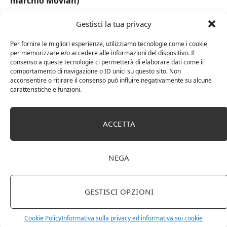
marchio Movian)
Gestisci la tua privacy
Per fornire le migliori esperienze, utilizziamo tecnologie come i cookie
per memorizzare e/o accedere alle informazioni del dispositivo. Il
consenso a queste tecnologie ci permetterà di elaborare dati come il
comportamento di navigazione o ID unici su questo sito. Non
acconsentire o ritirare il consenso può influire negativamente su alcune
caratteristiche e funzioni.
ACCETTA
DOT Horeca Solutions 1000 Bicchieri PET
trasparenti monouso 350 ML tacca 0,3 alta qualità
NEGA
usa e getta bicchiere riciclabili per acqua bevande
birra cocktail drink
GESTISCI OPZIONI
Cookie Policy
Informativa sulla privacy ed informativa sui cookie