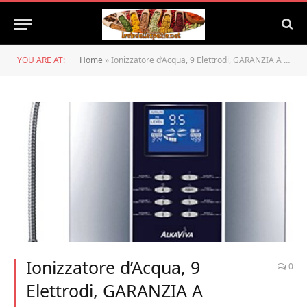
YOU ARE AT:
Home
»
Ionizzatore d’Acqua, 9 Elettrodi, GARANZIA A VITA,PH 12, ORP -920 mV, Ultrafiltrazione -99,9% Contaminanti+ Filtro Anticalcare”Ultraspartan”+ SPEDIZIONE GRATUITA
Ionizzatore d’Acqua, 9
0
Elettrodi, GARANZIA A