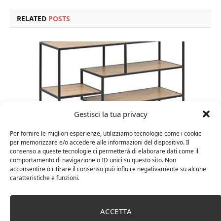
RELATED
POSTS
Gestisci la tua privacy
Per fornire le migliori esperienze, utilizziamo tecnologie come i cookie
per memorizzare e/o accedere alle informazioni del dispositivo. Il
consenso a queste tecnologie ci permetterà di elaborare dati come il
comportamento di navigazione o ID unici su questo sito. Non
Amazon Basics Martin – Libreria, 35 x 114 x 78 cm
acconsentire o ritirare il consenso può influire negativamente su alcune
(Lu x La x A), effetto quercia(In precedenza
caratteristiche e funzioni.
marchio Movian)
ACCETTA