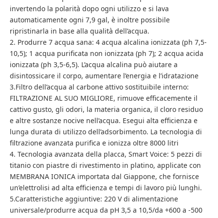
invertendo la polarità dopo ogni utilizzo e si lava
automaticamente ogni 7,9 gal, è inoltre possibile
ripristinarla in base alla qualità dell’acqua.
2. Produrre 7 acqua sana: 4 acqua alcalina ionizzata (ph 7,5-
10,5); 1 acqua purificata non ionizzata (ph 7); 2 acqua acida
ionizzata (ph 3,5-6,5). L’acqua alcalina può aiutare a
disintossicare il corpo, aumentare l’energia e l’idratazione
3.Filtro dell’acqua al carbone attivo sostituibile interno:
FILTRAZIONE AL SUO MIGLIORE, rimuove efficacemente il
cattivo gusto, gli odori, la materia organica, il cloro residuo
e altre sostanze nocive nell’acqua. Esegui alta efficienza e
lunga durata di utilizzo dell’adsorbimento. La tecnologia di
filtrazione avanzata purifica e ionizza oltre 8000 litri
4. Tecnologia avanzata della placca, Smart Voice: 5 pezzi di
titanio con piastre di rivestimento in platino, applicate con
MEMBRANA IONICA importata dal Giappone, che fornisce
un’elettrolisi ad alta efficienza e tempi di lavoro più lunghi.
5.Caratteristiche aggiuntive: 220 V di alimentazione
universale/produrre acqua da pH 3,5 a 10,5/da +600 a -500