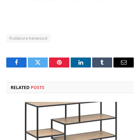
frullatore kenwood
Facebook
Twitter
Pinterest
LinkedIn
Tumblr
Email
RELATED
POSTS