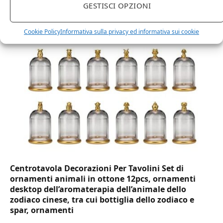
GESTISCI OPZIONI
trasparenti monouso 350 ML tacca 0,3 alta qualità
usa e getta bicchiere riciclabili per acqua bevande
birra cocktail drink
Cookie Policy
Informativa sulla privacy ed informativa sui cookie
Centrotavola Decorazioni Per Tavolini Set di
ornamenti animali in ottone 12pcs, ornamenti
desktop dell’aromaterapia dell’animale dello
zodiaco cinese, tra cui bottiglia dello zodiaco e
spar, ornamenti