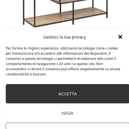
Amazon Basics Martin – Libreria, 35 x 114 x 78 cm
Gestisci la tua privacy
(Lu x La x A), effetto quercia(In precedenza
marchio Movian)
Per fornire le migliori esperienze, utilizziamo tecnologie come i cookie
per memorizzare e/o accedere alle informazioni del dispositivo. Il
consenso a queste tecnologie ci permetterà di elaborare dati come il
comportamento di navigazione o ID unici su questo sito. Non
acconsentire o ritirare il consenso può influire negativamente su alcune
caratteristiche e funzioni.
ACCETTA
NEGA
DOT Horeca Solutions 1000 Bicchieri PET