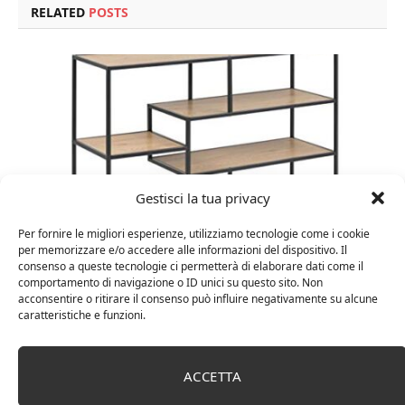
RELATED
POSTS
Gestisci la tua privacy
Per fornire le migliori esperienze, utilizziamo tecnologie come i cookie
per memorizzare e/o accedere alle informazioni del dispositivo. Il
consenso a queste tecnologie ci permetterà di elaborare dati come il
Amazon Basics Martin – Libreria, 35 x 114 x 78 cm
comportamento di navigazione o ID unici su questo sito. Non
(Lu x La x A), effetto quercia(In precedenza
acconsentire o ritirare il consenso può influire negativamente su alcune
marchio Movian)
caratteristiche e funzioni.
ACCETTA