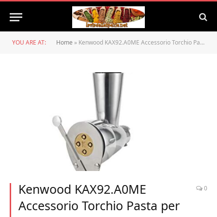
YOU ARE AT:
Home
»
Kenwood KAX92.A0ME Accessorio Torchio Pasta per Impastatrice Planetaria, Torchio estrusore tagliapasta in acciaio inox, facilmente smontabile per agevolare la pulizia, compatibile e adattabile
Kenwood KAX92.A0ME
0
Accessorio Torchio Pasta per