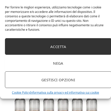
Per fornire le migliori esperienze, utilizziamo tecnologie come i cookie
per memorizzare e/o accedere alle informazioni del dispositivo. Il
consenso a queste tecnologie ci permetterà di elaborare dati come il
comportamento di navigazione o ID unici su questo sito. Non
acconsentire o ritirare il consenso può influire negativamente su alcune
caratteristiche e funzioni.
DOT Horeca Solutions 1000 Bicchieri PET
ACCETTA
trasparenti monouso 350 ML tacca 0,3 alta qualità
usa e getta bicchiere riciclabili per acqua bevande
birra cocktail drink
NEGA
GESTISCI OPZIONI
Cookie Policy
Informativa sulla privacy ed informativa sui cookie