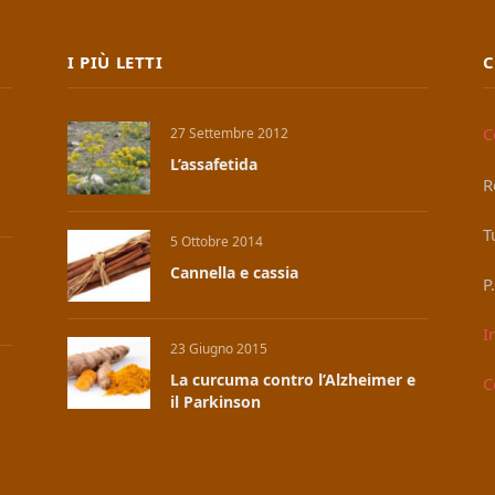
I PIÙ LETTI
C
C
27 Settembre 2012
L’assafetida
R
T
5 Ottobre 2014
Cannella e cassia
P
I
23 Giugno 2015
La curcuma contro l’Alzheimer e
C
il Parkinson