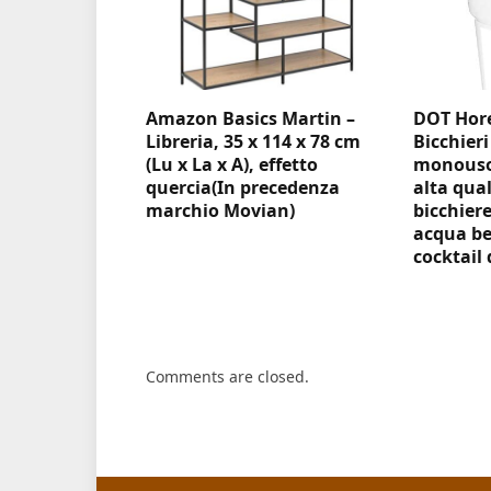
Amazon Basics Martin –
DOT Hore
Libreria, 35 x 114 x 78 cm
Bicchieri
(Lu x La x A), effetto
monouso 
quercia(In precedenza
alta qual
marchio Movian)
bicchiere
acqua be
cocktail 
Comments are closed.