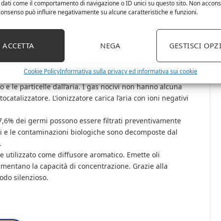
 dati come il comportamento di navigazione o ID unici su questo sito. Non accons
l consenso può influire negativamente su alcune caratteristiche e funzioni.
è efficace con un filtro da 6 in 1, pre-filtro, filtro HEPA,
atore, sterilizzazione UV e ozono. Il purificatore d’aria è
ACCETTA
NEGA
GESTISCI OPZ
n flusso d’aria con il quale possono essere rimossi in modo
ni, polvere e acari. Il filtro incorporato elimina il 99,99% di
Cookie Policy
Informativa sulla privacy ed informativa sui cookie
mo e le particelle dall’aria. I gas nocivi non hanno alcuna
fotocatalizzatore. L’ionizzatore carica l’aria con ioni negativi
 97,6% dei germi possono essere filtrati preventivamente
ici e le contaminazioni biologiche sono decomposte dal
.
re utilizzato come diffusore aromatico. Emette oli
umentano la capacità di concentrazione. Grazie alla
odo silenzioso.