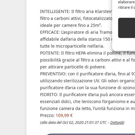
elaborare
ritirare i
INTELLIGENTE: Il filtro aria Klarstein Tramontana 
filtro a carboni attivi, fotocatalizzatore, inonizz
ideale per camere fino a 25m².
EFFICACE: L’aspiratore di aria Tramontana ha u
affidabile dall’aria della stanza 150 m³ / h polli
tutte le microparticelle nell’aria.
POTENTE: Il filtro HEPA elimina il polline, il fu
possibilità grazie al filtro a carboni attivi e al 
per attirare particelle di polvere.
PREVENTIVO: con il purificatore d’aria, fino al
utilizzando sterilizzazione UV. Gli odori organ
purificatore d’aria con la sua funzione di ozono
FIORITO: Il purificatore d’aria può ancora esse
essenziali dolci, che leniscono l’organismo e a
funzione camera da letto, l’unità funziona in m
Prezzo:
109,99 €
(alla data del Oct 02, 2020 21:01:37 UTC –
Dettagli
)