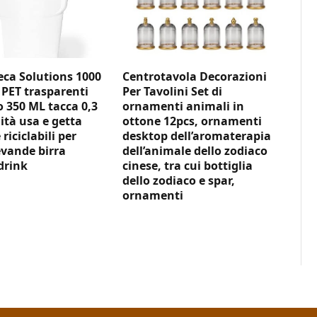
ca Solutions 1000
Centrotavola Decorazioni
 PET trasparenti
Per Tavolini Set di
350 ML tacca 0,3
ornamenti animali in
ità usa e getta
ottone 12pcs, ornamenti
 riciclabili per
desktop dell’aromaterapia
vande birra
dell’animale dello zodiaco
drink
cinese, tra cui bottiglia
dello zodiaco e spar,
ornamenti