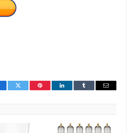
acebook
Twitter
Pinterest
LinkedIn
Tumblr
Email