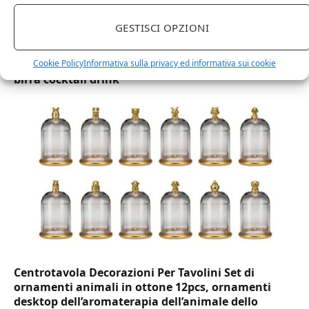
GESTISCI OPZIONI
DOT Horeca Solutions 1000 Bicchieri PET
trasparenti monouso 350 ML tacca 0,3 alta qualità
Cookie Policy
Informativa sulla privacy ed informativa sui cookie
usa e getta bicchiere riciclabili per acqua bevande
birra cocktail drink
Centrotavola Decorazioni Per Tavolini Set di
ornamenti animali in ottone 12pcs, ornamenti
desktop dell’aromaterapia dell’animale dello