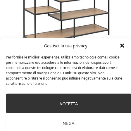
Gestisci la tua privacy
Amazon Basics Martin – Libreria, 35 x 114 x 78 cm
Per fornire le migliori esperienze, utilizziamo tecnologie come i cookie
(Lu x La x A), effetto quercia(In precedenza
per memorizzare e/o accedere alle informazioni del dispositivo. Il
marchio Movian)
consenso a queste tecnologie ci permetterà di elaborare dati come il
comportamento di navigazione o ID unici su questo sito. Non
acconsentire o ritirare il consenso può influire negativamente su alcune
caratteristiche e funzioni.
ACCETTA
NEGA