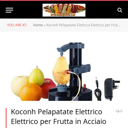
YOU ARE AT:
Home
»
Koconh Pelapatate Elettrico Elettrico per Frutta in Acciaio Inossidabile, pelapatate per Patate, utensile da Cucina Rotante Multifunzione (Nero)
Koconh Pelapatate Elettrico
0
Elettrico per Frutta in Acciaio