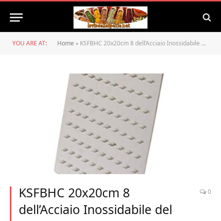
YOU ARE AT:
Home
»
KSFBHC 20x20cm 8 dell’Acciaio Inossidabile del Quadrato Pioggia soffione Doccia Rainfall Bagno su polverizzatori Sottile ad Alta Pressione (Color : White)
KSFBHC 20x20cm 8
0
dell’Acciaio Inossidabile del